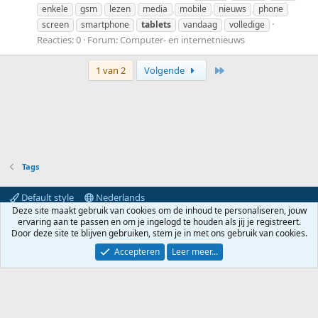
enkele
gsm
lezen
media
mobile
nieuws
phone
screen
smartphone
tablets
vandaag
volledige
Reacties: 0
Forum:
Computer- en internetnieuws
Laatste
1 van 2
Volgende
Tags
Default style
Nederlands
Deze site maakt gebruik van cookies om de inhoud te personaliseren, jouw
Contact
Voorwaarden en regels
Privacybeleid
Help
ervaring aan te passen en om je ingelogd te houden als jij je registreert.
Hoofdpagina
R
Door deze site te blijven gebruiken, stem je in met ons gebruik van cookies.
S
S
Accepteren
Leer meer...
®
Community platform by XenForo
© 2010-2024 XenForo Ltd.