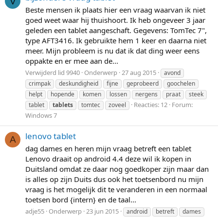
V
Beste mensen ik plaats hier een vraag waarvan ik niet
goed weet waar hij thuishoort. Ik heb ongeveer 3 jaar
geleden een tablet aangeschaft. Gegevens: TomTec 7",
type AFT3416. Ik gebruikte hem 1 keer en daarna niet
meer. Mijn probleem is nu dat ik dat ding weer eens
oppakte en er mee aan de...
Verwijderd lid 9940
Onderwerp
27 aug 2015
avond
crimpak
deskundigheid
fijne
geprobeerd
goochelen
helpt
hopende
komen
lossen
nergens
praat
steek
Reacties: 12
Forum:
tablet
tablets
tomtec
zoveel
Windows 7
lenovo tablet
A
dag dames en heren mijn vraag betreft een tablet
Lenovo draait op android 4.4 deze wil ik kopen in
Duitsland omdat ze daar nog goedkoper zijn maar dan
is alles op zijn Duits dus ook het toetsenbord nu mijn
vraag is het mogelijk dit te veranderen in een normaal
toetsen bord {intern} en de taal...
adje55
Onderwerp
23 jun 2015
android
betreft
dames