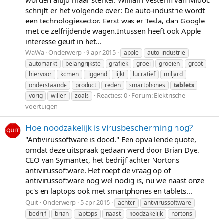
schrijft er het volgende over: De auto-industrie wordt
een technologiesector. Eerst was er Tesla, dan Google
met de zelfrijdende wagen.Intussen heeft ook Apple
interesse geuit in het...
WaWa
Onderwerp
9 apr 2015
apple
auto-industrie
automarkt
belangrijkste
grafiek
groei
groeien
groot
hiervoor
komen
liggend
lijkt
lucratief
miljard
onderstaande
product
reden
smartphones
tablets
Reacties: 0
Forum:
Elektrische
vorig
willen
zoals
voertuigen
Hoe noodzakelijk is virusbescherming nog?
"Antivirussoftware is dood." Een opvallende quote,
omdat deze uitspraak gedaan werd door Brian Dye,
CEO van Symantec, het bedrijf achter Nortons
antivirussoftware. Het roept de vraag op of
antivirussoftware nog wel nodig is, nu we naast onze
pc's en laptops ook met smartphones en tablets...
Quit
Onderwerp
5 apr 2015
achter
antivirussoftware
bedrijf
brian
laptops
naast
noodzakelijk
nortons