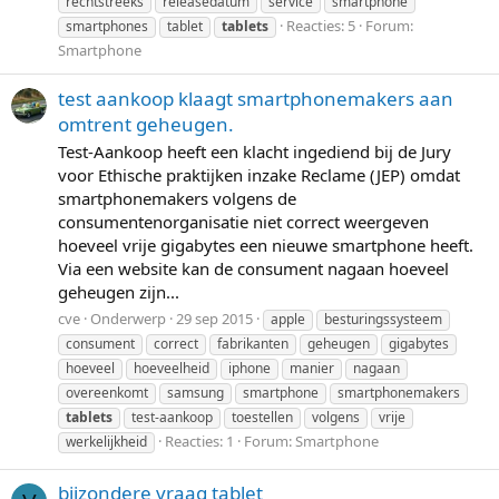
rechtstreeks
releasedatum
service
smartphone
Reacties: 5
Forum:
smartphones
tablet
tablets
Smartphone
test aankoop klaagt smartphonemakers aan
omtrent geheugen.
Test-Aankoop heeft een klacht ingediend bij de Jury
voor Ethische praktijken inzake Reclame (JEP) omdat
smartphonemakers volgens de
consumentenorganisatie niet correct weergeven
hoeveel vrije gigabytes een nieuwe smartphone heeft.
Via een website kan de consument nagaan hoeveel
geheugen zijn...
cve
Onderwerp
29 sep 2015
apple
besturingssysteem
consument
correct
fabrikanten
geheugen
gigabytes
hoeveel
hoeveelheid
iphone
manier
nagaan
overeenkomt
samsung
smartphone
smartphonemakers
tablets
test-aankoop
toestellen
volgens
vrije
Reacties: 1
Forum:
Smartphone
werkelijkheid
bijzondere vraag tablet