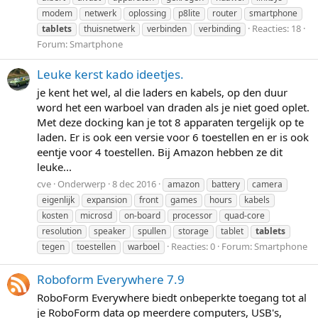
modem
netwerk
oplossing
p8lite
router
smartphone
Reacties: 18
tablets
thuisnetwerk
verbinden
verbinding
Forum:
Smartphone
Leuke kerst kado ideetjes.
je kent het wel, al die laders en kabels, op den duur
word het een warboel van draden als je niet goed oplet.
Met deze docking kan je tot 8 apparaten tergelijk op te
laden. Er is ook een versie voor 6 toestellen en er is ook
eentje voor 4 toestellen. Bij Amazon hebben ze dit
leuke...
cve
Onderwerp
8 dec 2016
amazon
battery
camera
eigenlijk
expansion
front
games
hours
kabels
kosten
microsd
on-board
processor
quad-core
resolution
speaker
spullen
storage
tablet
tablets
Reacties: 0
Forum:
Smartphone
tegen
toestellen
warboel
Roboform Everywhere 7.9
RoboForm Everywhere biedt onbeperkte toegang tot al
je RoboForm data op meerdere computers, USB's,