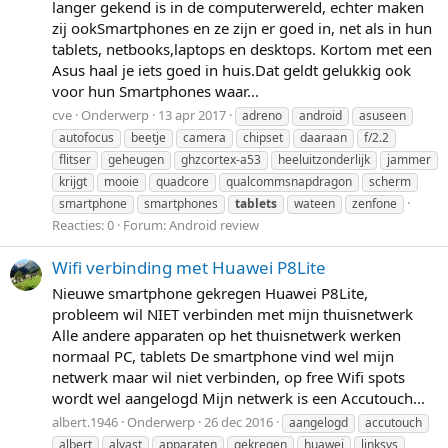
langer gekend is in de computerwereld, echter maken
zij ookSmartphones en ze zijn er goed in, net als in hun
tablets, netbooks,laptops en desktops. Kortom met een
Asus haal je iets goed in huis.Dat geldt gelukkig ook
voor hun Smartphones waar...
cve
Onderwerp
13 apr 2017
adreno
android
asuseen
autofocus
beetje
camera
chipset
daaraan
f/2.2
flitser
geheugen
ghzcortex-a53
heeluitzonderlijk
jammer
krijgt
mooie
quadcore
qualcommsnapdragon
scherm
smartphone
smartphones
tablets
wateen
zenfone
Reacties: 0
Forum:
Android review
Wifi verbinding met Huawei P8Lite
Nieuwe smartphone gekregen Huawei P8Lite,
probleem wil NIET verbinden met mijn thuisnetwerk
Alle andere apparaten op het thuisnetwerk werken
normaal PC, tablets De smartphone vind wel mijn
netwerk maar wil niet verbinden, op free Wifi spots
wordt wel aangelogd Mijn netwerk is een Accutouch...
albert.1946
Onderwerp
26 dec 2016
aangelogd
accutouch
albert
alvast
apparaten
gekregen
huawei
linksys