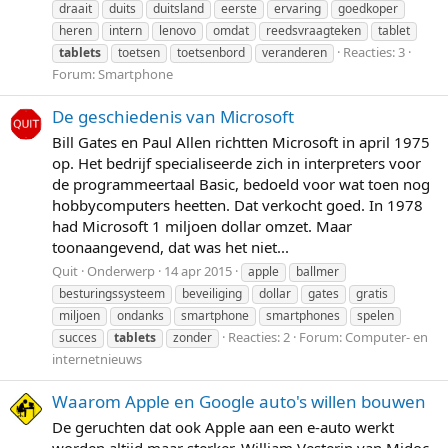
draait
duits
duitsland
eerste
ervaring
goedkoper
heren
intern
lenovo
omdat
reedsvraagteken
tablet
Reacties: 3
tablets
toetsen
toetsenbord
veranderen
Forum:
Smartphone
De geschiedenis van Microsoft
Bill Gates en Paul Allen richtten Microsoft in april 1975
op. Het bedrijf specialiseerde zich in interpreters voor
de programmeertaal Basic, bedoeld voor wat toen nog
hobbycomputers heetten. Dat verkocht goed. In 1978
had Microsoft 1 miljoen dollar omzet. Maar
toonaangevend, dat was het niet...
Quit
Onderwerp
14 apr 2015
apple
ballmer
besturingssysteem
beveiliging
dollar
gates
gratis
miljoen
ondanks
smartphone
smartphones
spelen
Reacties: 2
Forum:
Computer- en
succes
tablets
zonder
internetnieuws
Waarom Apple en Google auto's willen bouwen
De geruchten dat ook Apple aan een e-auto werkt
worden altijd maar sterker. William Vesterin van Midoc