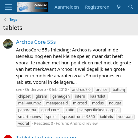
Aanmelden
Registreren
Tags
tablets
Archos Core 55s
ArchosCore 55s Inleiding: Archos is vooral in de
Benelux nog een heel kleine speler, maar dat heeft
vooral te maken met hun politiek en niet met de grote
van het merk.Want Archos is wel degelijk een grote
speler in mobiele aparaten zoals Smartphones en
Tablets, vooral in de lagere...
cve
Onderwerp
8 feb 2018
android7.0
archos
batterij
chipset
gbram
geheugen
intern
kaartslot
mali-400mp2
meegedeeld
microsd
modus
nougat
panorama
quad-core1
ratio
sarspecifiekeabsorptie
smartphones
speler
spreadtrumsc9850
tablets
vooraan
Reacties: 0
Forum:
Android review
vooral
Tablet start niet meer op.