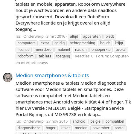
tablets en mobeiel apparaten. RoboForm Everywhere
houdt je wachtwoorden en andere data naadloos
gesynchroniseerd. Downloadt een RoboForm
Everywhere licentie en je krijgt overal en altijd
toegang...
rss
Onderwerp
3 mrt 2016
altijd
apparaten
biedt
computers
extra
geldig
hebtopmerking
houdt
krijgt
licentie
meerdere
mobeiel
nadien
onbeperkte
overal
Reacties: 0
Forum:
Computer-
roboform
tablets
toegang
en internetnieuws
Medion smartphones & tablets
Medion smartphones & tablets Medion diagnostische
software voor Medion tablets en smartphones. Deze
software is compatibel met Medion tablets en
smartphones met Android versie KitKat 4.4 of hoger. Tik
hier uw versie : MEDION België - Startpagina Service
Portal Bij mij is dit MD 99238 en klik op...
luc
Onderwerp
27 nov 2015
android
belgie
compatibel
diagnostische
hoger
kitkat
medion
november
portal