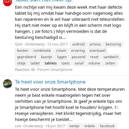
Een nichtje van mij kwam deze week met haar defecte
tablet bij mij omdat haar handige oom nagenoeg alles
kan repareren en ik wil haar uiteraard niet teleurstellen.
Hij start niet meer op en blijft in een scherm met logo
hangen. ( zie foto's ) Mijn vermoeden is dat de
besturing beschadigd is...
Quit
Onderwerp
12 nov 2017
android
arnova
besturing
booten
combinatie
cream
ervaring
eventueel
geprobeerd
kaartje
liggen
passend
reset
sandwich
slotje
tablet
tablets
toets
vanaf
volume
zetten
Reacties: 46
Forum:
Smartphone
Te heet voor onze Smartphone
Te heet voor onze Smartphone. Met deze temperaturen
neem je best enkele maatregelen tegen het over
verhitten van je Smartphone. Ik geef je enkele tips om
je Smartphone het hoofd koel te houden/ krijgen. 1:
Hoesje verwijderen. Het klinkt tegenstrijdig, maar het
hoesje beschermt je toestel...
cve
Onderwerp
18 jun 2017
eentje
enkele
facebook