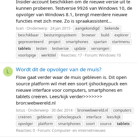
Insider-account beschikken om de nieuwe versie uit te
kunnen proberen. Testversie 9926 van Windows 10, de
opvolger van Windows 8.1, brengt meerdere nieuwe
functies met zich mee. Zo is spraakassistent...
Ivan
Onderwerp
24 jan 2015
aangekondigd
bekende
beschikbaar
besturingssysteem
browser
build
explorer
gepresenteerd
project
smartphones
spartan
startmenu
tablets
testen
testversie
update
vervangen
Reacties: 17
Forum:
Windows 10
voorlopige
werktitel
Wordt dit de opvolger van de muis?
L
Flow gaat verder waar de muis gebleven is. Dit open
source platform wil met een soort ijshockeypuck een
nieuwe interface voor computers, smartphones en
tablets creëren. Lees/kijk verder>>>>>>>
bron:webwereld.nl
lotus
Onderwerp
30 dec 2014
bronwebwereld.nl
computers
creëren
gebleven
ijshockeypuck
interface
lees/kijk
opvolger
platform
smartphones
soort
source
tablets
Reacties: 0
Forum:
Computer- en internetnieuws