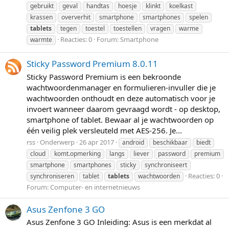
gebruikt
geval
handtas
hoesje
klinkt
koelkast
krassen
oververhit
smartphone
smartphones
spelen
tablets
tegen
toestel
toestellen
vragen
warme
Reacties: 0
Forum:
Smartphone
warmte
Sticky Password Premium 8.0.11
Sticky Password Premium is een bekroonde
wachtwoordenmanager en formulieren-invuller die je
wachtwoorden onthoudt en deze automatisch voor je
invoert wanneer daarom gevraagd wordt - op desktop,
smartphone of tablet. Bewaar al je wachtwoorden op
één veilig plek versleuteld met AES-256. Je...
rss
Onderwerp
26 apr 2017
android
beschikbaar
biedt
cloud
komt.opmerking
langs
liever
password
premium
smartphone
smartphones
sticky
synchroniseert
Reacties: 0
synchroniseren
tablet
tablets
wachtwoorden
Forum:
Computer- en internetnieuws
Asus Zenfone 3 GO
Asus Zenfone 3 GO Inleiding: Asus is een merkdat al