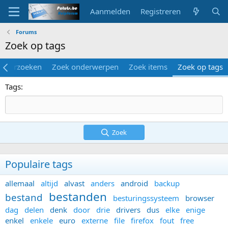
Aanmelden
Registreren
Forums
Zoek op tags
s doorzoeken
Zoek onderwerpen
Zoek items
Zoek op tags
Tags
Zoek
Populaire tags
allemaal
altijd
alvast
anders
android
backup
bestanden
bestand
besturingssysteem
browser
dag
delen
denk
door
drie
drivers
dus
elke
enige
enkel
enkele
euro
externe
file
firefox
fout
free