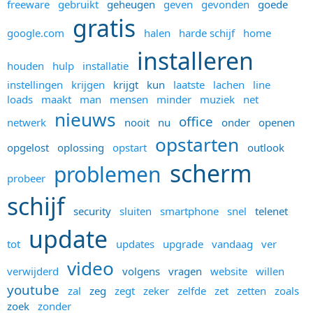
freeware
gebruikt
geheugen
geven
gevonden
goede
gratis
google.com
halen
harde schijf
home
installeren
houden
hulp
installatie
instellingen
krijgen
krijgt
kun
laatste
lachen
line
loads
maakt
man
mensen
minder
muziek
net
nieuws
office
netwerk
nooit
nu
onder
openen
opstarten
opgelost
oplossing
opstart
outlook
scherm
problemen
probeer
schijf
security
sluiten
smartphone
snel
telenet
update
tot
updates
upgrade
vandaag
ver
video
verwijderd
volgens
vragen
website
willen
youtube
zal
zeg
zegt
zeker
zelfde
zet
zetten
zoals
zoek
zonder