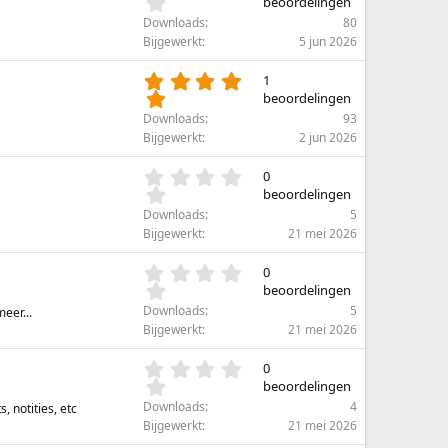
.
beoordelingen
)
r
0
Downloads
80
(
0
Bijgewerkt
5 jun 2026
r
s
e
t
5
1
n
e
.
beoordelingen
)
r
0
Downloads
93
(
0
Bijgewerkt
2 jun 2026
r
s
e
t
0
0
n
e
.
beoordelingen
)
r
0
Downloads
5
(
0
Bijgewerkt
21 mei 2026
r
s
e
t
0
0
n
e
.
beoordelingen
)
r
0
Downloads
5
eer...
(
0
Bijgewerkt
21 mei 2026
r
s
e
t
0
0
n
e
.
beoordelingen
)
r
0
Downloads
4
 notities, etc
(
0
Bijgewerkt
21 mei 2026
r
s