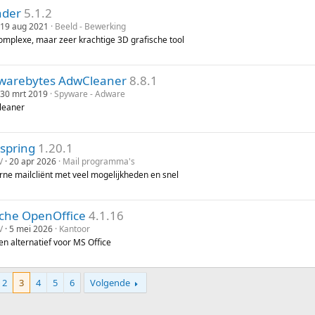
nder
5.1.2
19 aug 2021
Beeld - Bewerking
omplexe, maar zeer krachtige 3D grafische tool
warebytes AdwCleaner
8.8.1
30 mrt 2019
Spyware - Adware
leaner
lspring
1.20.1
V
20 apr 2026
Mail programma's
ne mailcliënt met veel mogelijkheden en snel
che OpenOffice
4.1.16
V
5 mei 2026
Kantoor
en alternatief voor MS Office
2
3
4
5
6
Volgende