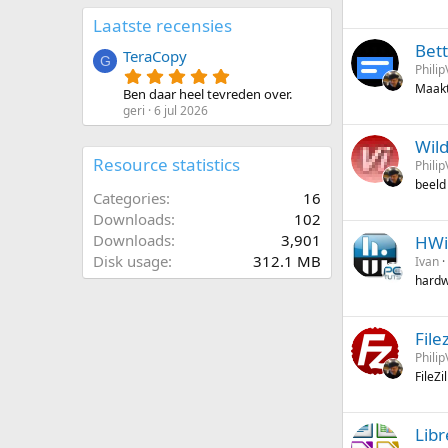
(
0
r
Laatste recensies
s
e
t
n
Bet
TeraCopy
e
G
)
Philip
r
5
(
.
Maakt
Ben daar heel tevreden over.
r
0
geri
6 jul 2026
e
0
n
s
Wild
)
t
Resource statistics
e
Philip
r
beeld
(
Categories
16
r
Downloads
102
e
n
Downloads
3,901
HW
)
Disk usage
312.1 MB
Ivan
hard
Filez
Philip
FileZi
Libr