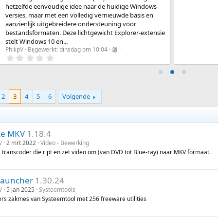
hetzelfde eenvoudige idee naar de huidige Windows-
versies, maar met een volledig vernieuwde basis en
aanzienlijk uitgebreidere ondersteuning voor
bestandsformaten. Deze lichtgewicht Explorer-extensie
stelt Windows 10 en...
PhilipV
Bijgewerkt:
dinsdag om 10:04
0
.
0
0
s
t
2
3
4
5
6
Volgende
e
r
(
r
e
n
e MKV
1.18.4
)
V
2 mrt 2022
Video - Bewerking
s transcoder die ript en zet video om (van DVD tot Blue-ray) naar MKV formaat.
Launcher
1.30.24
V
5 jan 2025
Systeemtools
ers zakmes van Systeemtool met 256 freeware utilities