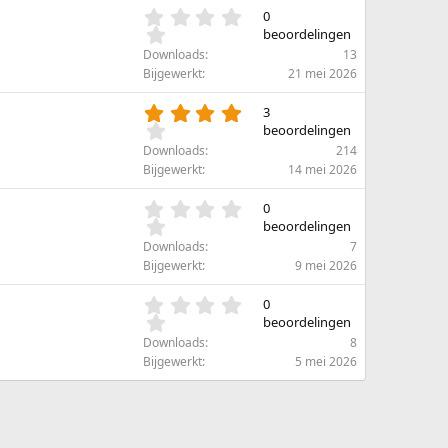
e
t
0
0
n
e
.
beoordelingen
)
r
0
Downloads
13
(
0
Bijgewerkt
21 mei 2026
r
s
e
t
4
3
n
e
.
beoordelingen
)
r
3
Downloads
214
(
3
Bijgewerkt
14 mei 2026
r
s
e
t
0
0
n
e
.
beoordelingen
)
r
0
Downloads
7
(
0
Bijgewerkt
9 mei 2026
r
s
e
t
0
0
n
e
.
beoordelingen
)
r
0
Downloads
8
(
0
Bijgewerkt
5 mei 2026
r
s
e
t
n
e
)
r
(