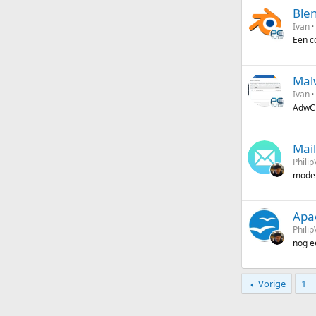
Ble
Ivan
Een c
Mal
Ivan
AdwC
Mai
Philip
moder
Apa
Philip
nog e
Vorige
1