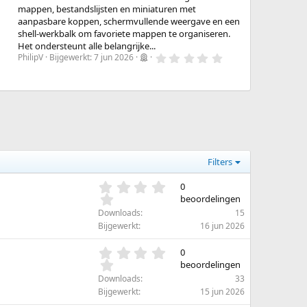
mappen, bestandslijsten en miniaturen met
aanpasbare koppen, schermvullende weergave en een
shell-werkbalk om favoriete mappen te organiseren.
Het ondersteunt alle belangrijke...
0
PhilipV
Bijgewerkt:
7 jun 2026
.
0
0
s
t
e
r
(
r
e
n
Filters
)
0
0
.
beoordelingen
0
Downloads
15
0
Bijgewerkt
16 jun 2026
s
t
0
0
e
.
beoordelingen
r
0
Downloads
33
(
0
Bijgewerkt
15 jun 2026
r
s