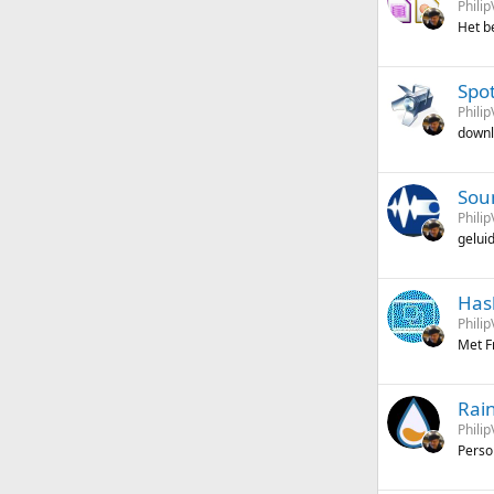
Philip
Het b
Spot
Philip
downl
Sou
Philip
gelui
Has
Philip
Met F
Rai
Philip
Perso