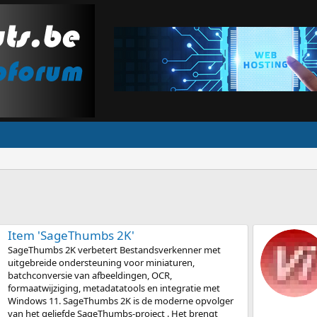
Item 'SageThumbs 2K'
SageThumbs 2K verbetert Bestandsverkenner met
uitgebreide ondersteuning voor miniaturen,
batchconversie van afbeeldingen, OCR,
formaatwijziging, metadatatools en integratie met
Windows 11. SageThumbs 2K is de moderne opvolger
van het geliefde SageThumbs-project . Het brengt