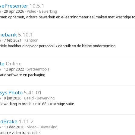
ivePresenter
10.5.1
V
29 apr 2026
Video - Bewerking
men opnemen, video's bewerken en e-learningmateriaal maken met krachtige to
mebank
5.10.1
V
7 feb 2021
Kantoor
ciële boekhouding voor persoonlijk gebruik en de kleine onderneming
te
Online
V
12 apr 2022
Systeemtools
llatie software en packaging
sys Photo
5.41.01
V
9 jun 2026
Beeld - Bewerking
bewerking in brede zin in één krachtige suite
dBrake
1.11.2
V
13 dec 2020
Video - Bewerking
source video transcoder