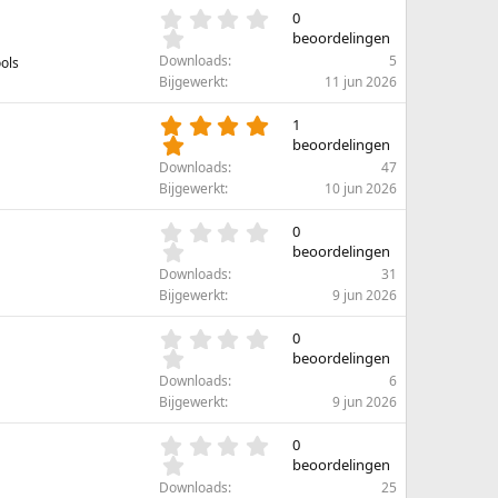
e
t
0
0
n
e
.
beoordelingen
)
r
0
Downloads
5
ols
(
0
Bijgewerkt
11 jun 2026
r
s
e
t
5
1
n
e
.
beoordelingen
)
r
0
Downloads
47
(
0
Bijgewerkt
10 jun 2026
r
s
e
t
0
0
n
e
.
beoordelingen
)
r
0
Downloads
31
(
0
Bijgewerkt
9 jun 2026
r
s
e
t
0
0
n
e
.
beoordelingen
)
r
0
Downloads
6
(
0
Bijgewerkt
9 jun 2026
r
s
e
t
0
0
n
e
.
beoordelingen
)
r
0
Downloads
25
(