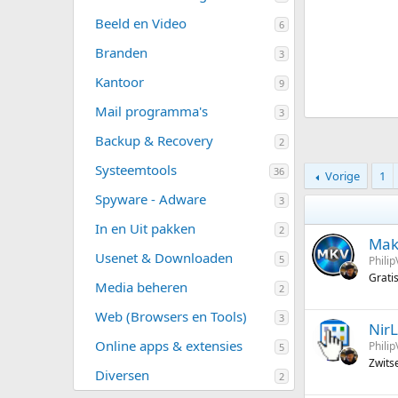
met elke update een heleboel nieuwe functies met zich
Beeld en Video
6
mee. De nieuwste versie is daarop geen uitzondering,
met als belangrijkste verbetering de
Branden
3
prestatieverbeteringen. De app is...
0
PhilipV
Bijgewerkt:
28 jul 2026
Kantoor
9
.
0
Mail programma's
0
3
s
t
Backup & Recovery
2
e
r
Systeemtools
36
(
Vorige
1
r
e
Spyware - Adware
3
n
)
In en Uit pakken
2
Mak
Usenet & Downloaden
5
Philip
Grati
Media beheren
2
Web (Browsers en Tools)
3
Nir
Online apps & extensies
Philip
5
Zwits
Diversen
2