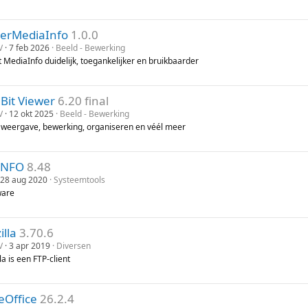
terMediaInfo
1.0.0
V
7 feb 2026
Beeld - Bewerking
 MediaInfo duidelijk, toegankelijker en bruikbaarder
Bit Viewer
6.20 final
V
12 okt 2025
Beeld - Bewerking
 weergave, bewerking, organiseren en véél meer
iNFO
8.48
28 aug 2020
Systeemtools
ware
illa
3.70.6
V
3 apr 2019
Diversen
lla is een FTP-client
eOffice
26.2.4