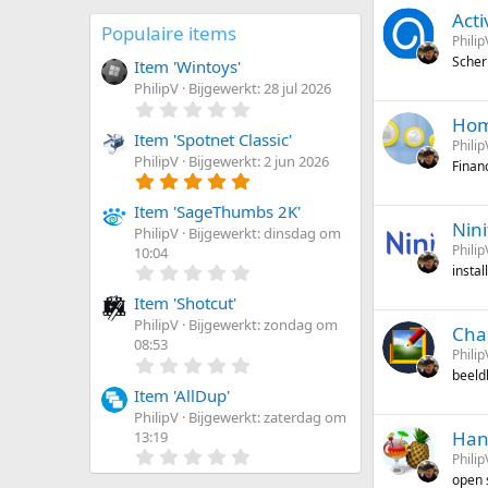
Act
Populaire items
Philip
Scher
Item 'Wintoys'
PhilipV
Bijgewerkt:
28 jul 2026
0
.
Ho
0
Item 'Spotnet Classic'
Philip
0
PhilipV
Bijgewerkt:
2 jun 2026
Finan
s
5
t
.
e
0
Item 'SageThumbs 2K'
r
0
Nini
PhilipV
Bijgewerkt:
dinsdag om
(
s
Philip
r
10:04
t
e
0
insta
e
n
.
r
)
0
Item 'Shotcut'
(
0
r
PhilipV
Bijgewerkt:
zondag om
Cha
s
e
08:53
t
Philip
n
0
e
)
beeld
.
r
0
Item 'AllDup'
(
0
r
PhilipV
Bijgewerkt:
zaterdag om
s
e
Han
13:19
t
n
0
e
Philip
)
.
r
open 
0