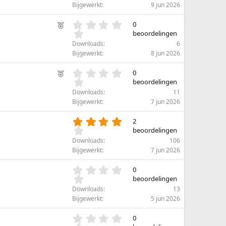
0
Bijgewerkt
9 jun 2026
r
s
e
t
0
U
0
n
e
.
beoordelingen
i
)
r
0
Downloads
6
t
(
0
Bijgewerkt
8 jun 2026
g
r
s
e
e
t
0
U
0
n
l
e
.
beoordelingen
i
)
r
i
0
Downloads
11
t
(
c
0
Bijgewerkt
7 jun 2026
g
r
s
h
e
e
t
t
4
2
n
l
e
.
beoordelingen
)
r
i
0
Downloads
106
(
c
0
Bijgewerkt
7 jun 2026
r
s
h
e
t
t
0
0
n
e
.
beoordelingen
)
r
0
Downloads
13
(
0
Bijgewerkt
5 jun 2026
r
s
e
t
0
0
n
e