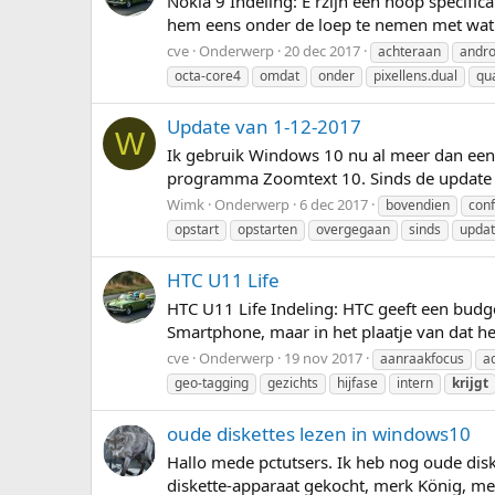
Nokia 9 Indeling: E rzijn een hoop specifica
hem eens onder de loep te nemen met wat w
cve
Onderwerp
20 dec 2017
achteraan
andro
octa-core4
omdat
onder
pixellens.dual
qu
Update van 1-12-2017
W
Ik gebruik Windows 10 nu al meer dan een ja
programma Zoomtext 10. Sinds de update van
Wimk
Onderwerp
6 dec 2017
bovendien
conf
opstart
opstarten
overgegaan
sinds
upda
HTC U11 Life
HTC U11 Life Indeling: HTC geeft een budg
Smartphone, maar in het plaatje van dat het
cve
Onderwerp
19 nov 2017
aanraakfocus
a
geo-tagging
gezichts
hijfase
intern
krijgt
oude diskettes lezen in windows10
Hallo mede pctutsers. Ik heb nog oude disk
diskette-apparaat gekocht, merk König, me