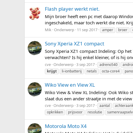
Flash player werkt niet.
Mijn broer heeft een pc met daarop Windows
ingeschakeld, maar toch werkt die niet. Krij
Mik
Onderwerp
11 sep 2017
amper
broer
Sony Xperia XZ1 compact
Sony Xperia XZ1 compact Indeling: Op het I
verwachten? Is hij enkel kleiner, of is hi
cve
Onderwerp
3 sep 2017
adreno540
andro
krijgt
li-ionbatterij
netals
octa-core4
pan
Wiko View en View XL
Wiko View & View XL Indeling: Ook Wiko st
slaat dus een ander straatje in met de vie
cve
Onderwerp
3 sep 2017
aantal
achteraan
opkrikken
prijsvoor
resolutie
samenraapselv
Motorola Moto X4