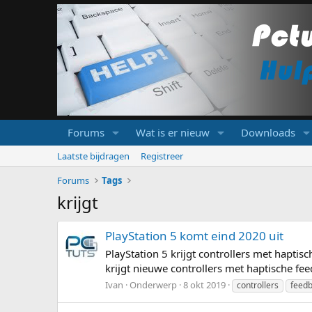
Forums
Wat is er nieuw
Downloads
Laatste bijdragen
Registreer
Forums
Tags
krijgt
PlayStation 5 komt eind 2020 uit
PlayStation 5 krijgt controllers met haptis
krijgt nieuwe controllers met haptische fee
Ivan
Onderwerp
8 okt 2019
controllers
feed