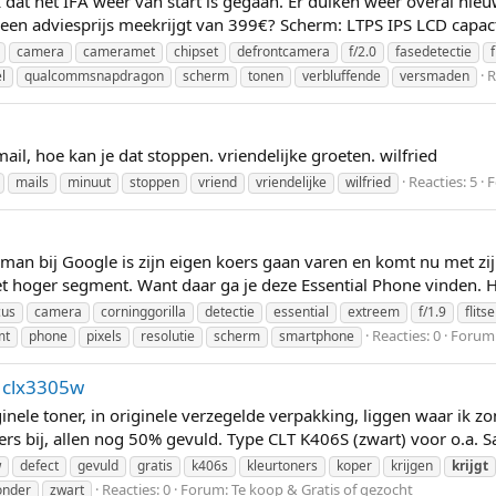
k dat het IFA weer van start is gegaan. Er duiken weer overal n
en adviesprijs meekrijgt van 399€? Scherm: LTPS IPS LCD capact
camera
cameramet
chipset
defrontcamera
f/2.0
fasedetectie
f
R
l
qualcommsnapdragon
scherm
tonen
verbluffende
versmaden
ail, hoe kan je dat stoppen. vriendelijke groeten. wilfried
Reacties: 5
F
mails
minuut
stoppen
vriend
vriendelijke
wilfried
man bij Google is zijn eigen koers gaan varen en komt nu met zij
et hoger segment. Want daar ga je deze Essential Phone vinden. Hi
cus
camera
corninggorilla
detectie
essential
extreem
f/1.9
flitse
Reacties: 0
Forum
mt
phone
pixels
resolutie
scherm
smartphone
e clx3305w
ginele toner, in originele verzegelde verpakking, liggen waar ik
toners bij, allen nog 50% gevuld. Type CLT K406S (zwart) voor o.a
w
defect
gevuld
gratis
k406s
kleurtoners
koper
krijgen
krijgt
Reacties: 0
Forum:
Te koop & Gratis of gezocht
onder
zwart