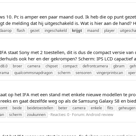
 10. Pc is amper een paar maand oud. Ik heb die op punt gezet, 
gt de melding dat hij uitgeschakeld is. Wat is hier aan de hand? Ho
daarop
flash
gezet
ingeschakeld
krijgt
maand
player
uitgesch
FA staat Sony met 2 toestellen, dit is dus de compact versie van
j onderhuids ook her en der gekrompen? Scherm: IPS LCD capactief
id8.0
broer
camera
chipset
compact
defrontcamera
gbram
geh
orama
qualcommsnapdragon
scherm
sensoren
vingerprintscan
xper
aat op het IFA met een stand met enkele nieuwe modellen te pro
w reeks en gaat dezelfde weg op als de Samsung Galaxy S8 en bie
komt
beide
beidetoestellen
beter
camera
enkele
flits
geheugen
Reacties: 0
Forum:
Android review
an
scherm
zoukunnen