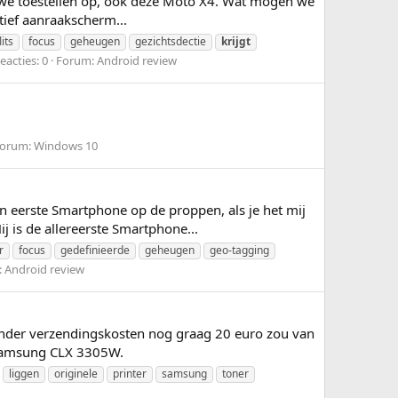
ieuwe toestellen op, ook deze Moto X4. Wat mogen we
ief aanraakscherm...
lits
focus
geheugen
gezichtsdectie
krijgt
eacties: 0
Forum:
Android review
orum:
Windows 10
n eerste Smartphone op de proppen, als je het mij
j is de allereerste Smartphone...
r
focus
gedefinieerde
geheugen
geo-tagging
:
Android review
 zonder verzendingskosten nog graag 20 euro zou van
. Samsung CLX 3305W.
liggen
originele
printer
samsung
toner