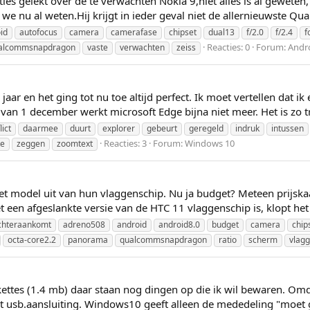
ties gelekt over de te verwachten Nokia 9,niet alles is al geweten,
e nu al weten.Hij krijgt in ieder geval niet de allernieuwste Q
id
autofocus
camera
camerafase
chipset
dual13
f/2.0
f/2.4
f
Reacties: 0
Forum:
Andr
alcommsnapdragon
vaste
verwachten
zeiss
ar en het ging tot nu toe altijd perfect. Ik moet vertellen dat 
 1 december werkt microsoft Edge bijna niet meer. Het is zo tra
lict
daarmee
duurt
explorer
gebeurt
geregeld
indruk
intussen
Reacties: 3
Forum:
Windows 10
te
zeggen
zoomtext
et model uit van hun vlaggenschip. Nu ja budget? Meteen prijskaa
 een afgeslankte versie van de HTC 11 vlaggenschip is, klopt het 
chteraankomt
adreno508
android
android8.0
budget
camera
chip
octa-core2.2
panorama
qualcommsnapdragon
ratio
scherm
vlag
ettes (1.4 mb) daar staan nog dingen op die ik wil bewaren. Omda
t usb.aansluiting. Windows10 geeft alleen de mededeling "moet 