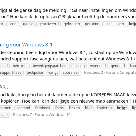
rijgt al de ganse dag de melding : "Ga naar instellingen om Wind
 nu? Hoe kan ik dit oplossen? Blijkbaar heeft hij de nummers van 
aar
broer
ganse
geactiveerd
gekregen
geruime
instellingen
krij
ning voor Windows 8.1
ersteuning beëindigd voor Windows 8.1, zo staat op de Windows 
ded support-fase vangt nu aan, wat betekent dat Windows 8.1 no
ndigd
betekent
beveiligingspatches
dinsdag
extended
gedoofd
kaa
Reacties: 0
Forum:
Computer
support-fase
techpulse
vangt
vooraleer
AR .
d klikt, kan je in het uitklapmenu de optie KOPIËREN NAAR kiezen.
kopiëren. Hoe kan ik in dat lijstje een nieuwe map aanmaken ? H
oemen
bestand
fotoboek
fotos
kiezen
klikt
kopieren
krijgt
lij
Reacties: 7
Forum:
Windows 10
naar