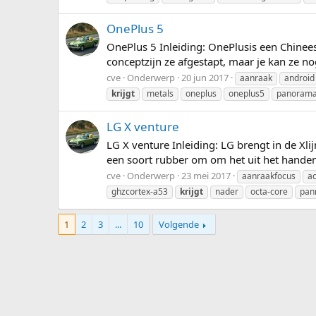
OnePlus 5
OnePlus 5 Inleiding: OnePlusis een Chinees
conceptzijn ze afgestapt, maar je kan ze no
cve
Onderwerp
20 jun 2017
aanraak
android
krijgt
metals
oneplus
oneplus5
panoram
LG X venture
LG X venture Inleiding: LG brengt in de Xli
een soort rubber om om het uit het handen g
cve
Onderwerp
23 mei 2017
aanraakfocus
a
ghzcortex-a53
krijgt
nader
octa-core
pan
1
2
3
...
10
Volgende