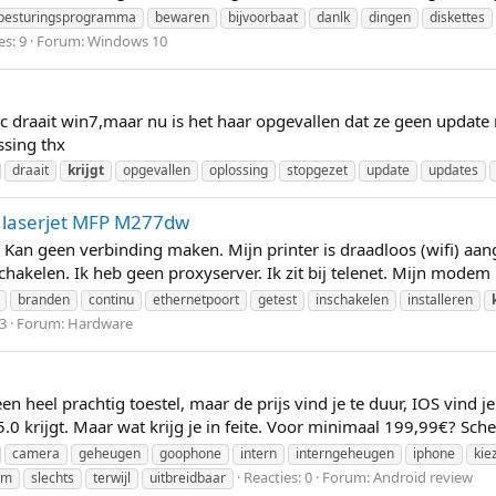
besturingsprogramma
bewaren
bijvoorbaat
danlk
dingen
diskettes
es: 9
Forum:
Windows 10
c draait win7,maar nu is het haar opgevallen dat ze geen update 
ssing thx
draait
krijgt
opgevallen
oplossing
stopgezet
update
updates
P laserjet MFP M277dw
. Kan geen verbinding maken. Mijn printer is draadloos (wifi) aa
hakelen. Ik heb geen proxyserver. Ik zit bij telenet. Mijn modem
branden
continu
ethernetpoort
getest
inschakelen
installeren
 3
Forum:
Hardware
 heel prachtig toestel, maar de prijs vind je te duur, IOS vind je
.0 krijgt. Maar wat krijg je in feite. Voor minimaal 199,99€? Sche
camera
geheugen
goophone
intern
interngeheugen
iphone
kie
Reacties: 0
Forum:
Android review
rm
slechts
terwijl
uitbreidbaar