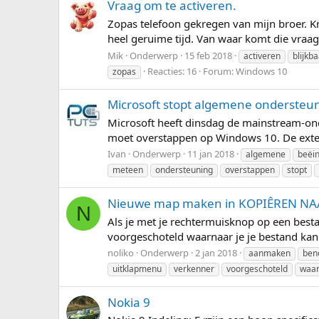
Vraag om te activeren.
Zopas telefoon gekregen van mijn broer. K
heel geruime tijd. Van waar komt die vraag
Mik
Onderwerp
15 feb 2018
activeren
blijkb
Reacties: 16
Forum:
Windows 10
zopas
Microsoft stopt algemene ondersteu
Microsoft heeft dinsdag de mainstream-ond
moet overstappen op Windows 10. De exten
Ivan
Onderwerp
11 jan 2018
algemene
beëi
meteen
ondersteuning
overstappen
stopt
Nieuwe map maken in KOPIÊREN NA
N
Als je met je rechtermuisknop op een bestan
voorgeschoteld waarnaar je je bestand kan 
noliko
Onderwerp
2 jan 2018
aanmaken
ben
uitklapmenu
verkenner
voorgeschoteld
waar
Nokia 9