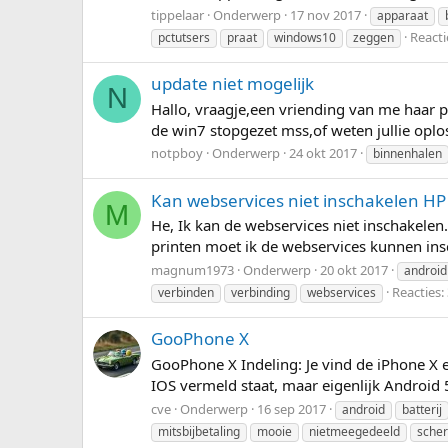
tippelaar
Onderwerp
17 nov 2017
apparaat
Reacti
pctutsers
praat
windows10
zeggen
update niet mogelijk
N
Hallo, vraagje,een vriending van me haar p
de win7 stopgezet mss,of weten jullie oplo
notpboy
Onderwerp
24 okt 2017
binnenhalen
Kan webservices niet inschakelen H
M
He, Ik kan de webservices niet inschakelen
printen moet ik de webservices kunnen insc
magnum1973
Onderwerp
20 okt 2017
android
Reacties:
verbinden
verbinding
webservices
GooPhone X
GooPhone X Indeling: Je vind de iPhone X een
IOS vermeld staat, maar eigenlijk Android 5
cve
Onderwerp
16 sep 2017
android
batterij
mitsbijbetaling
mooie
nietmeegedeeld
sche