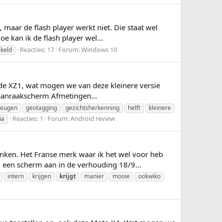
maar de flash player werkt niet. Die staat wel
e kan ik de flash player wel...
Reacties: 17
Forum:
Windows 10
akeld
 de XZ1, wat mogen we van deze kleinere versie
 aanraakscherm Afmetingen...
eugen
geotagging
gezichtsherkenning
helft
kleinere
Reacties: 1
Forum:
Android review
ia
nken. Het Franse merk waar ik het wel voor heb
d een scherm aan in de verhouding 18/9...
intern
krijgen
krijgt
manier
mooie
ookwiko