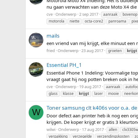
Motorola Moto X4 Indeling: Het is duidelij
nu gaan verwachten van deze Moto X4 die e
cve
Onderwerp
2 sep 2017
aanraak
bovenop
motorola
niette
octa-core2
panroama
pixe
mails
een vriend van mij krijgt, elke minuut een m
fried
Onderwerp
23 aug 2017
groeten
krijgt
Essential PH_1
Essential Phone 1 Indeling: Voormalige top
vraagt gaat hij nog potten breken ook in h
cve
Onderwerp
19 aug 2017
aanraak
autofo
glass
klasse
krijgt
laser
mooie
neerko
Toner samsung clt k406s voor o.a. d
W
Door defect aan printer heb ik nog een ori
krijgen. De koper krijgt er gratis 3 kleur
wilwi
Onderwerp
17 aug 2017
allen
clx3305
verpakking
verzegelde
verzendingskosten
z