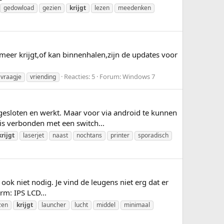
gedowload
gezien
krijgt
lezen
meedenken
meer krijgt,of kan binnenhalen,zijn de updates voor
Reacties: 5
Forum:
Windows 7
vraagje
vriending
ngesloten en werkt. Maar voor via android te kunnen
 is verbonden met een switch...
krijgt
laserjet
naast
nochtans
printer
sporadisch
 ook niet nodig. Je vind de leugens niet erg dat er
rm: IPS LCD...
zen
krijgt
launcher
lucht
middel
minimaal