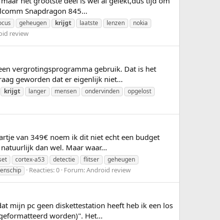
 maar het grootste deel is wel al gelekt,dus tijd om
ualcomm Snapdragon 845...
ocus
geheugen
krijgt
laatste
lenzen
nokia
oid review
ik een vergrotingsprogramma gebruik. Dat is het
ag geworden dat er eigenlijk niet...
krijgt
langer
mensen
ondervinden
opgelost
rtje van 349€ noem ik dit niet echt een budget
natuurlijk dan wel. Maar waar...
set
cortex-a53
detectie
flitser
geheugen
Reacties: 0
Forum:
Android review
genschip
t mijn pc geen diskettestation heeft heb ik een los
geformatteerd worden)". Het...