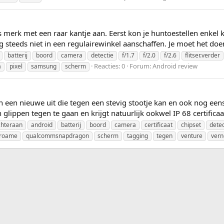
 merk met een raar kantje aan. Eerst kon je huntoestellen enkel k
g steeds niet in een regulairewinkel aanschaffen. Je moet het doen 
batterij
boord
camera
detectie
f/1.7
f/2.0
f/2.6
flitser.verder
Reacties: 0
Forum:
Android review
a
pixel
samsung
scherm
jn een nieuwe uit die tegen een stevig stootje kan en ook nog eens 
lippen tegen te gaan en krijgt natuurlijk ookwel IP 68 certificaa
chteraan
android
batterij
boord
camera
certificaat
chipset
detec
roame
qualcommsnapdragon
scherm
tagging
tegen
venture
ver