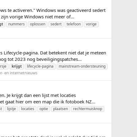
ows te activeren." Windows was geactiveerd sedert
zijn vorige Windows niet meer of...
gt
nummers
oplossen
sedert
telefoon
vorige
Lifecycle-pagina. Dat betekent niet dat je meteen
g tot 2023 nog beveiligingspatches...
rsje
krijgt
lifecycle-pagina
mainstream-ondersteuning
- en internetnieuws
 Je krijgt dan een lijst met locaties
et gaat hier om een map die ik fotoboek NZ...
st
lijstje
locaties
optie
plaatsen
rechtermuisknop