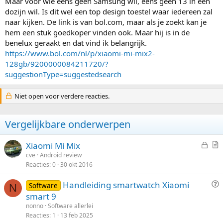
Maar voor wie eens geen Samsung wil, eens geen 13 in een
dozijn wil. Is dit wel een top design toestel waar iedereen zal
naar kijken. De link is van bol.com, maar als je zoekt kan je
hem een stuk goedkoper vinden ook. Maar hij is in de
benelux geraakt en dat vind ik belangrijk.
https://www.bol.com/nl/p/xiaomi-mi-mix2-
128gb/9200000084211720/?
suggestionType=suggestedsearch
Niet open voor verdere reacties.
Vergelijkbare onderwerpen
G
Xiaomi Mi Mix
e
r
cve
Android review
Reacties
0
30 okt 2016
s
t
l
i
V
Handleiding smartwatch Xiaomi
Software
o
k
N
r
smart 9
t
e
a
nonno
Software allerlei
e
l
a
Reacties
1
13 feb 2025
n