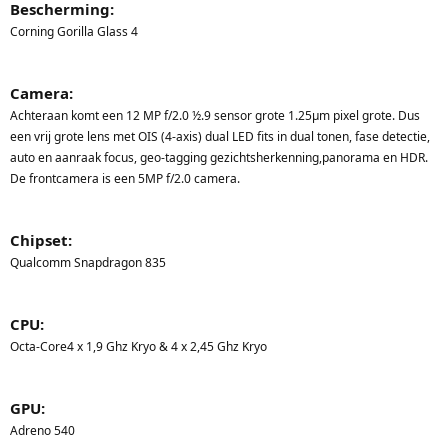
Bescherming:
Corning Gorilla Glass 4
Camera:
Achteraan komt een 12 MP f/2.0 ½.9 sensor grote 1.25µm pixel grote. Dus
een vrij grote lens met OIS (4-axis) dual LED fits in dual tonen, fase detectie,
auto en aanraak focus, geo-tagging gezichtsherkenning,panorama en HDR.
De frontcamera is een 5MP f/2.0 camera.
Chipset:
Qualcomm Snapdragon 835
CPU:
Octa-Core4 x 1,9 Ghz Kryo & 4 x 2,45 Ghz Kryo
GPU:
Adreno 540