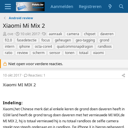
Aanmelden
Registreren
Android review
Xiaomi Mi Mix 2
O
S
T
cve
10 okt 2017
aanraak
camera
chipset
daveren
n
t
a
f/2.0
fasedetectie
focus
geheugen
geo-tagging
grond
d
a
g
intern
iphone
octa-core4
qualcommsnapdragon
randloos
e
r
s
ratio
review
scherm
sensor
tonen
totaal
xiaomi
r
t
w
d
Niet open voor verdere reacties.
e
a
r
t
p
u
10 okt 2017
Reacties: 1
s
m
Xiaomi MI MIX 2
t
a
r
t
Indeling:
e
Xiaomi,het Chinese merk dat al enkele keren de grond doen daveren heeft in
r
GSM land heeft de grond terug doen daveren met het vernieuwde MI MIX,de
MI MIX 2, hij is totaal vernieuwd hij is nu totaal randloos de selfie camera
steekt nog steeds onderaan en is randloos. De iPhone X is hierop gebaseerd.