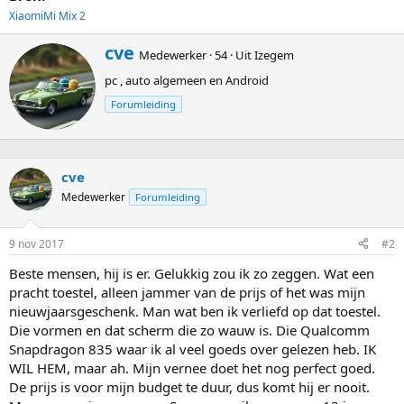
XiaomiMi Mix 2
G
cve
Medewerker
·
54
·
Uit
Izegem
e
pc , auto algemeen en Android
s
c
Forumleiding
h
r
e
v
cve
e
n
Medewerker
Forumleiding
d
o
o
9 nov 2017
#2
r
Beste mensen, hij is er. Gelukkig zou ik zo zeggen. Wat een
pracht toestel, alleen jammer van de prijs of het was mijn
nieuwjaarsgeschenk. Man wat ben ik verliefd op dat toestel.
Die vormen en dat scherm die zo wauw is. Die Qualcomm
Snapdragon 835 waar ik al veel goeds over gelezen heb. IK
WIL HEM, maar ah. Mijn vernee doet het nog perfect goed.
De prijs is voor mijn budget te duur, dus komt hij er nooit.