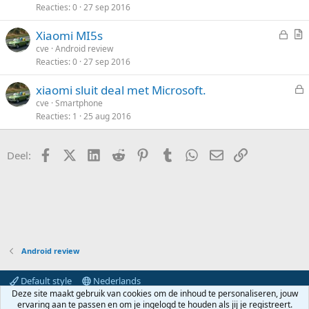
Reacties
0
27 sep 2016
s
t
e
l
l
i
n
G
Xiaomi MI5s
o
k
e
r
cve
Android review
t
e
Reacties
0
27 sep 2016
s
t
e
l
l
i
n
xiaomi sluit deal met Microsoft.
o
k
e
cve
Smartphone
t
e
Reacties
1
25 aug 2016
s
e
l
l
n
o
Facebook
X (Twitter)
LinkedIn
Reddit
Pinterest
Tumblr
WhatsApp
E-mail
koppeling
Deel:
t
e
n
Android review
Default style
Nederlands
Deze site maakt gebruik van cookies om de inhoud te personaliseren, jouw
Contact
Voorwaarden en regels
Privacybeleid
Help
ervaring aan te passen en om je ingelogd te houden als jij je registreert.