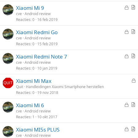
g
G
Xiaomi Mi 9
e
r
cve
Android review
Reacties
0
16 feb 2019
s
t
l
i
G
Xiaomi Redmi Go
o
k
e
r
cve
Android review
t
e
Reacties
0
15 feb 2019
s
t
e
l
l
i
n
G
Xiaomi Redmi Note 7
o
k
e
r
cve
Android review
t
e
Reacties
0
10 jan 2019
s
t
e
l
l
i
n
Xiaomi Mi Max
o
k
e
Quit
Handleidingen Xiaomi Smartphone herstellen
t
e
Reacties
0
19 nov 2018
s
e
l
l
n
G
Xiaomi Mi 6
o
e
r
cve
Android review
t
Reacties
1
10 okt 2017
s
t
e
l
i
n
G
Xiaomi MI5s PLUS
o
k
e
r
cve
Android review
t
e