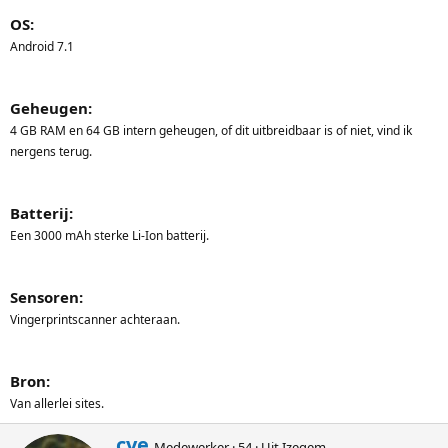
OS:
Android 7.1
Geheugen:
4 GB RAM en 64 GB intern geheugen, of dit uitbreidbaar is of niet, vind ik
nergens terug.
Batterij:
Een 3000 mAh sterke Li-Ion batterij.
Sensoren:
Vingerprintscanner achteraan.
Bron:
Van allerlei sites.
G
cve
Medewerker
·
54
·
Uit
Izegem