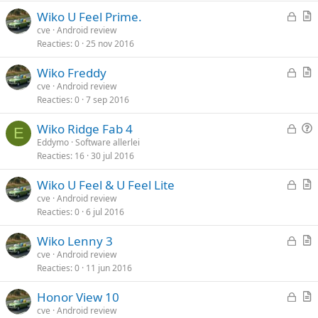
l
i
n
G
Wiko U Feel Prime.
o
k
e
r
cve
Android review
t
e
Reacties
0
25 nov 2016
s
t
e
l
l
i
n
G
Wiko Freddy
o
k
e
r
cve
Android review
t
e
Reacties
0
7 sep 2016
s
t
e
l
l
i
n
G
V
Wiko Ridge Fab 4
o
k
E
e
r
Eddymo
Software allerlei
t
e
Reacties
16
30 jul 2016
s
a
e
l
l
a
n
G
Wiko U Feel & U Feel Lite
o
g
e
r
cve
Android review
t
Reacties
0
6 jul 2016
s
t
e
l
i
n
G
Wiko Lenny 3
o
k
e
r
cve
Android review
t
e
Reacties
0
11 jun 2016
s
t
e
l
l
i
n
G
Honor View 10
o
k
e
r
cve
Android review
t
e