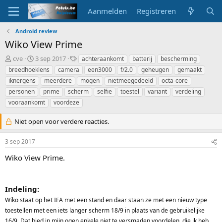
Aanmelden
Registreren
Android review
Wiko View Prime
O
S
T
cve
3 sep 2017
achteraankomt
batterij
bescherming
n
t
a
breedhoeklens
camera
een3000
f/2.0
geheugen
gemaakt
d
a
g
iknergens
meerdere
mogen
nietmeegedeeld
octa-core
e
r
s
personen
prime
scherm
selfie
toestel
variant
verdeling
r
t
vooraankomt
w
d
voordeze
e
a
r
t
Niet open voor verdere reacties.
p
u
s
m
3 sep 2017
t
a
Wiko View Prime.
r
t
e
Indeling:
r
Wiko staat op het IFA met een stand en daar staan ze met een nieuw type
toestellen met een iets langer scherm 18/9 in plaats van de gebruikelijke
16/9. Dat bied in mijn ogen enkele niet te versmaden voordelen, die ik heb