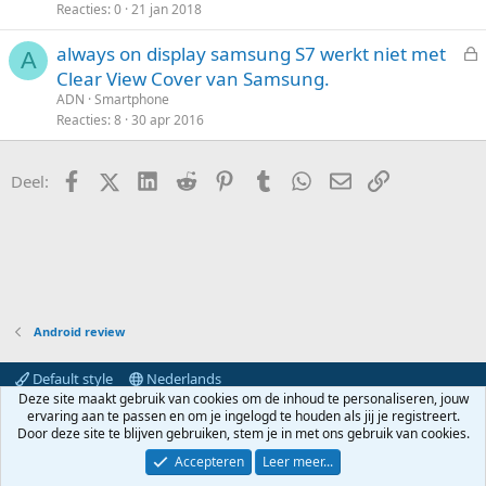
Reacties
0
21 jan 2018
s
t
e
l
l
i
n
always on display samsung S7 werkt niet met
o
k
A
e
Clear View Cover van Samsung.
t
e
s
ADN
Smartphone
e
l
l
Reacties
8
30 apr 2016
n
o
t
Facebook
X (Twitter)
LinkedIn
Reddit
Pinterest
Tumblr
WhatsApp
E-mail
koppeling
Deel:
e
n
Android review
Default style
Nederlands
Deze site maakt gebruik van cookies om de inhoud te personaliseren, jouw
Contact
Voorwaarden en regels
Privacybeleid
Help
ervaring aan te passen en om je ingelogd te houden als jij je registreert.
Hoofdpagina
R
Door deze site te blijven gebruiken, stem je in met ons gebruik van cookies.
S
S
Accepteren
Leer meer...
®
Community platform by XenForo
© 2010-2024 XenForo Ltd.