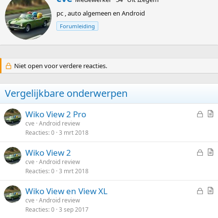
e
pc , auto algemeen en Android
s
c
Forumleiding
h
r
e
v
Niet open voor verdere reacties.
e
n
d
Vergelijkbare onderwerpen
o
o
r
G
Wiko View 2 Pro
e
r
cve
Android review
Reacties
0
3 mrt 2018
s
t
l
i
G
Wiko View 2
o
k
e
r
cve
Android review
t
e
Reacties
0
3 mrt 2018
s
t
e
l
l
i
n
G
Wiko View en View XL
o
k
e
r
cve
Android review
t
e
Reacties
0
3 sep 2017
s
t
e
l