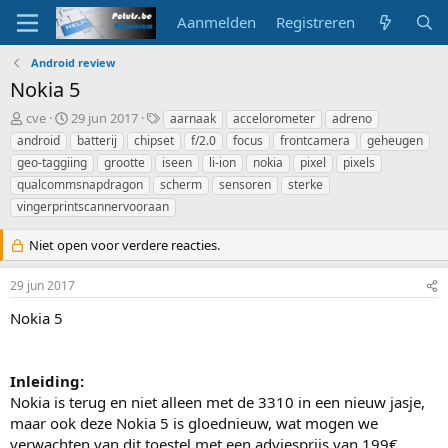
Aanmelden
Registreren
Android review
Nokia 5
O
S
T
cve
29 jun 2017
aarnaak
accelorometer
adreno
n
t
a
android
batterij
chipset
f/2.0
focus
frontcamera
geheugen
d
a
g
geo-taggiing
grootte
iseen
li-ion
nokia
pixel
pixels
e
r
s
qualcommsnapdragon
scherm
sensoren
sterke
r
t
vingerprintscannervooraan
w
d
e
a
r
t
Niet open voor verdere reacties.
p
u
s
m
29 jun 2017
t
a
Nokia 5
r
t
e
Inleiding:
r
Nokia is terug en niet alleen met de 3310 in een nieuw jasje,
maar ook deze Nokia 5 is gloednieuw, wat mogen we
verwachten van dit toestel met een adviesprijs van 199€.