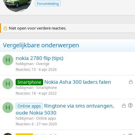
c
Forumleiding
h
r
e
v
Niet open voor verdere reacties.
e
n
d
Vergelijkbare onderwerpen
o
o
r
nokia 2780 flip (tips)
H
hobbyman
Overige
Reacties
15
4 apr 2026
Nokia Asha 300 laders falen
Smartphone
H
e
hobbyman
Smartphone
Reacties
18
4 apr 2022
s
l
G
V
Ringtone via sms ontvangen,
Online apps
o
H
e
r
oude Nokia 5030
t
s
a
hobbyman
Online apps
e
l
a
Reacties
6
27 nov 2020
n
o
g