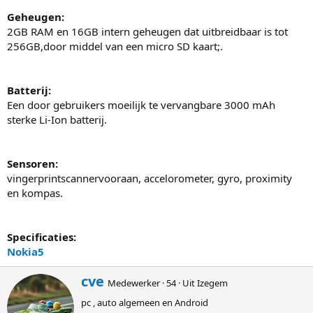
Geheugen:
2GB RAM en 16GB intern geheugen dat uitbreidbaar is tot
256GB,door middel van een micro SD kaart;.
Batterij:
Een door gebruikers moeilijk te vervangbare 3000 mAh
sterke Li-Ion batterij.
Sensoren:
vingerprintscannervooraan, accelorometer, gyro, proximity
en kompas.
Specificaties:
Nokia5
G
cve
Medewerker
·
54
·
Uit
Izegem
e
pc , auto algemeen en Android
s