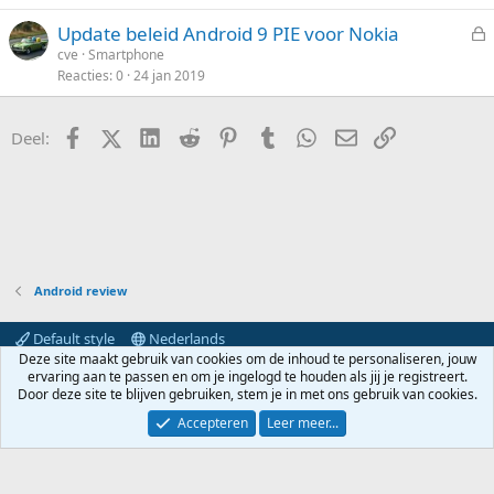
l
i
n
Update beleid Android 9 PIE voor Nokia
o
k
e
cve
Smartphone
t
e
Reacties
0
24 jan 2019
s
e
l
l
n
o
Facebook
X (Twitter)
LinkedIn
Reddit
Pinterest
Tumblr
WhatsApp
E-mail
koppeling
Deel:
t
e
n
Android review
Default style
Nederlands
Deze site maakt gebruik van cookies om de inhoud te personaliseren, jouw
Contact
Voorwaarden en regels
Privacybeleid
Help
ervaring aan te passen en om je ingelogd te houden als jij je registreert.
Hoofdpagina
R
Door deze site te blijven gebruiken, stem je in met ons gebruik van cookies.
S
S
Accepteren
Leer meer...
®
Community platform by XenForo
© 2010-2024 XenForo Ltd.