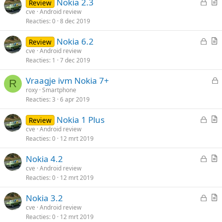
G
Nokia 2.3
t
Review
e
r
cve
Android review
e
Reacties
0
8 dec 2019
s
t
n
l
i
G
Nokia 6.2
Review
o
k
e
r
cve
Android review
t
e
Reacties
1
7 dec 2019
s
t
e
l
l
i
n
Vraagje ivm Nokia 7+
o
k
R
e
roxy
Smartphone
t
e
Reacties
3
6 apr 2019
s
e
l
l
n
G
Nokia 1 Plus
Review
o
e
r
cve
Android review
t
Reacties
0
12 mrt 2019
s
t
e
l
i
n
G
Nokia 4.2
o
k
e
r
cve
Android review
t
e
Reacties
0
12 mrt 2019
s
t
e
l
l
i
n
G
Nokia 3.2
o
k
e
r
cve
Android review
t
e
Reacties
0
12 mrt 2019
s
t
e
l