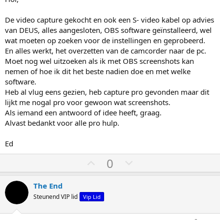
o
a
o
a
De video capture gekocht en ook een S- video kabel op advies
g
g
van DEUS, alles aangesloten, OBS software geïnstalleerd, wel
wat moeten op zoeken voor de instellingen en geprobeerd.
En alles werkt, het overzetten van de camcorder naar de pc.
Moet nog wel uitzoeken als ik met OBS screenshots kan
nemen of hoe ik dit het beste nadien doe en met welke
software.
Heb al vlug eens gezien, heb capture pro gevonden maar dit
lijkt me nogal pro voor gewoon wat screenshots.
Als iemand een antwoord of idee heeft, graag.
Alvast bedankt voor alle pro hulp.
Ed
S
S
0
t
t
e
e
The End
m
m
Steunend VIP lid
Vip Lid
o
o