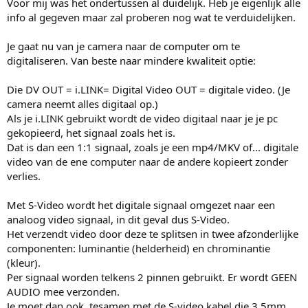
Voor mij was het ondertussen al duidelijk. Heb je eigenlijk alle
o
a
info al gegeven maar zal proberen nog wat te verduidelijken.
o
a
g
g
Je gaat nu van je camera naar de computer om te
digitaliseren. Van beste naar mindere kwaliteit optie:
Die DV OUT = i.LINK= Digital Video OUT = digitale video. (Je
camera neemt alles digitaal op.)
Als je i.LINK gebruikt wordt de video digitaal naar je je pc
gekopieerd, het signaal zoals het is.
Dat is dan een 1:1 signaal, zoals je een mp4/MKV of... digitale
video van de ene computer naar de andere kopieert zonder
verlies.
Met S-Video wordt het digitale signaal omgezet naar een
analoog video signaal, in dit geval dus S-Video.
Het verzendt video door deze te splitsen in twee afzonderlijke
componenten: luminantie (helderheid) en chrominantie
(kleur).
Per signaal worden telkens 2 pinnen gebruikt. Er wordt GEEN
AUDIO mee verzonden.
Je moet dan ook, tesamen met de S-video kabel die 3,5mm