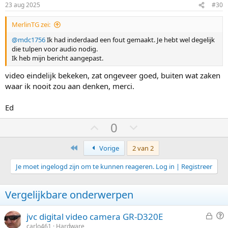
m
m
23 aug 2025
#30
h
l
MerlinTG zei:
o
a
o
a
@mdc1756
Ik had inderdaad een fout gemaakt. Je hebt wel degelijk
die tulpen voor audio nodig.
g
g
Ik heb mijn bericht aangepast.
video eindelijk bekeken, zat ongeveer goed, buiten wat zaken
waar ik nooit zou aan denken, merci.
Ed
S
S
0
t
t
Eerste
e
e
Vorige
2 van 2
m
m
Je moet ingelogd zijn om te kunnen reageren. Log in | Registreer
o
o
m
m
Vergelijkbare onderwerpen
h
l
o
a
G
V
jvc digital video camera GR-D320E
o
a
e
r
carlo461
Hardware