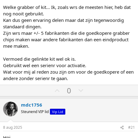
Welke grabber of kit... Ik, zoals wrs de meesten hier, heb dat
nog nooit gebruikt.
Kan dus geen ervaring delen maar dat zijn tegenwoordig
standaard dingen.
Zijn wrs maar +/- 5 fabrikanten die die goedkopere grabber
chips maken waar andere fabrikanten dan een eindproduct
mee maken.
Vermoed die gelinkte kit wel ok is.
Gebruikt wel een serienr voor activatie.
Wat voor mij al reden zou zijn om voor de goedkopere of een
andere zonder serienr te gaan.
S
S
0
t
t
e
e
mdc1756
m
m
Steunend VIP lid
Vip Lid
o
o
m
m
8 aug 2025
#21
h
l
Hoi,