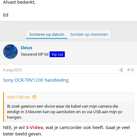
Alvast bedankt,
Ed
Sorteren op datum
Sorteer op stemmen
Deus
Steunend VIP lid
Vip Lid
4 aug 2025
#16
Sony DCR-TRV120E handleidng
mdc1756 zei:
Ik zoek gewoon een divice waar de kabel van mijn camera die
eindigt in 3 kleuren kan op aansluiten en zo via USB aan mijn pc
hangen.
NEE, je wil
S-Video
, wat je camcorder ook heeft. Gaat je veel
beter beeld geven.