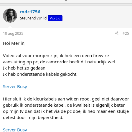
r
t
t
d
e
e
e
mdc1756
r
m
m
Steunend VIP lid
Vip Lid
i
o
o
n
g
m
m
10 aug 2025
#25
e
h
l
n
Hoi Merlin,
:
o
a
o
a
Video zal voor morgen zijn, ik heb een geen firewire
g
g
aansluiting op pc, de camcorder heeft dit natuurlijk wel.
Ik heb het zo gedaan.
Ik heb onderstaande kabels gekocht.
Server Busy
Hier sluit ik de kleurkabels aan wit en rood, geel niet daarvoor
gebruik ik onderstaande kabel, de kwaliteit is eigenlijk beter
op mijn tv dan dat ik het via de pc doe, ik heb maar een stukje
getest door mijn beperktheid.
Server Busy