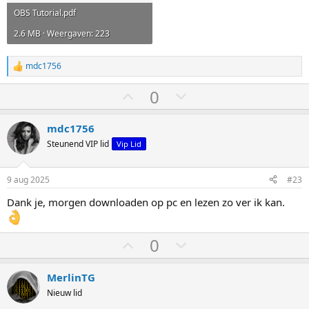
OBS Tutorial.pdf
2.6 MB · Weergaven: 223
mdc1756
W
a
S
S
0
a
r
t
t
d
e
e
e
mdc1756
r
m
m
Steunend VIP lid
Vip Lid
i
o
o
n
g
m
m
9 aug 2025
#23
e
h
l
n
Dank je, morgen downloaden op pc en lezen zo ver ik kan.
:
o
a
o
a
S
S
g
g
0
t
t
e
e
MerlinTG
m
m
Nieuw lid