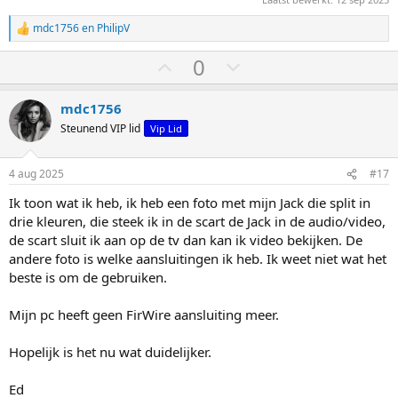
mdc1756
en
PhilipV
W
a
S
S
0
a
r
t
t
d
e
e
e
mdc1756
r
m
m
Steunend VIP lid
Vip Lid
i
o
o
n
g
m
m
4 aug 2025
#17
e
h
l
n
Ik toon wat ik heb, ik heb een foto met mijn Jack die split in
:
o
a
drie kleuren, die steek ik in de scart de Jack in de audio/video,
o
a
de scart sluit ik aan op de tv dan kan ik video bekijken. De
g
g
andere foto is welke aansluitingen ik heb. Ik weet niet wat het
beste is om de gebruiken.
Mijn pc heeft geen FirWire aansluiting meer.
Hopelijk is het nu wat duidelijker.
Ed