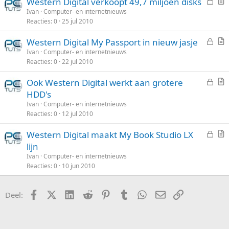
G
Western Digital verkoopt 49,7 miljoen disks
o
e
r
Ivan
Computer- en internetnieuws
t
Reacties
0
25 jul 2010
s
t
e
l
i
n
G
Western Digital My Passport in nieuw jasje
o
k
e
r
Ivan
Computer- en internetnieuws
t
e
Reacties
0
22 jul 2010
s
t
e
l
l
i
n
G
Ook Western Digital werkt aan grotere
o
k
e
r
HDD's
t
e
s
t
Ivan
Computer- en internetnieuws
e
l
l
i
Reacties
0
12 jul 2010
n
o
k
G
Western Digital maakt My Book Studio LX
t
e
e
r
lijn
e
l
s
t
n
Ivan
Computer- en internetnieuws
l
i
Reacties
0
10 jun 2010
o
k
t
e
Facebook
X (Twitter)
LinkedIn
Reddit
Pinterest
Tumblr
WhatsApp
E-mail
koppeling
Deel:
e
l
n