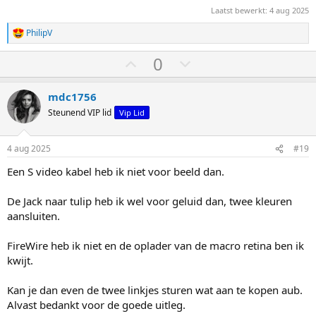
Laatst bewerkt:
4 aug 2025
PhilipV
W
a
S
S
0
a
r
t
t
d
e
e
e
mdc1756
r
m
m
Steunend VIP lid
Vip Lid
i
o
o
n
g
m
m
4 aug 2025
#19
e
h
l
n
Een S video kabel heb ik niet voor beeld dan.
:
o
a
o
a
De Jack naar tulip heb ik wel voor geluid dan, twee kleuren
g
g
aansluiten.
FireWire heb ik niet en de oplader van de macro retina ben ik
kwijt.
Kan je dan even de twee linkjes sturen wat aan te kopen aub.
Alvast bedankt voor de goede uitleg.