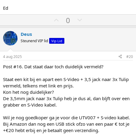
Ed
S
S
0
t
t
e
e
Deus
m
m
Steunend VIP lid
Vip Lid
o
o
m
m
4 aug 2025
#20
h
l
Post #16. Dat staat daar toch duidelijk vermeld?
o
a
o
a
Staat een kit bij en apart een S-Video + 3,5 jack naar 3x Tulip
g
g
vermeld, telkens met link en prijs.
Kon het nog duidelijker?
De 3,5mm jack naar 3x Tulip heb je dus al, dan bljft over een
grabber en S-Video kabel.
Wil je nog goedkoper ga je voor die UTV007 + S-video kabel.
Bij Amazon dan nog een USB stick ofzo van een paar € tot je
+€20 hebt erbij en je betaalt geen verzending.