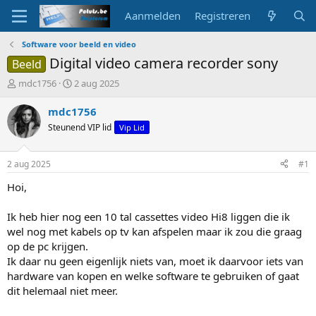
Aanmelden
Registreren
Software voor beeld en video
Digital video camera recorder sony
Beeld
O
S
mdc1756
2 aug 2025
n
t
d
a
mdc1756
e
r
Steunend VIP lid
Vip Lid
r
t
w
d
e
a
2 aug 2025
#1
r
t
p
u
Hoi,
s
m
t
Ik heb hier nog een 10 tal cassettes video Hi8 liggen die ik
a
wel nog met kabels op tv kan afspelen maar ik zou die graag
r
op de pc krijgen.
t
Ik daar nu geen eigenlijk niets van, moet ik daarvoor iets van
e
r
hardware van kopen en welke software te gebruiken of gaat
dit helemaal niet meer.