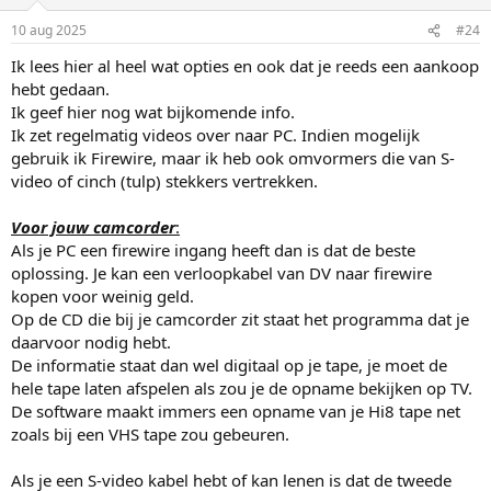
o
o
m
m
10 aug 2025
#24
h
l
Ik lees hier al heel wat opties en ook dat je reeds een aankoop
o
a
hebt gedaan.
o
a
Ik geef hier nog wat bijkomende info.
g
g
Ik zet regelmatig videos over naar PC. Indien mogelijk
gebruik ik Firewire, maar ik heb ook omvormers die van S-
video of cinch (tulp) stekkers vertrekken.
Voor jouw camcorder
:
Als je PC een firewire ingang heeft dan is dat de beste
oplossing. Je kan een verloopkabel van DV naar firewire
kopen voor weinig geld.
Op de CD die bij je camcorder zit staat het programma dat je
daarvoor nodig hebt.
De informatie staat dan wel digitaal op je tape, je moet de
hele tape laten afspelen als zou je de opname bekijken op TV.
De software maakt immers een opname van je Hi8 tape net
zoals bij een VHS tape zou gebeuren.
Als je een S-video kabel hebt of kan lenen is dat de tweede