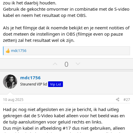
zou ik het daarbij houden.
Gebruik de gekochte omvormer in combinatie met de S-video
kabel en neem het resultaat op met OBS.
Als je het filmpje dat ik noemde bekijkt en je neemt notities of
doet meteen de instellingen in OBS (filmpje even op pauze
zetten) zal het resultaat wel ok zijn.
mdc1756
W
a
S
S
0
a
r
t
t
d
e
e
e
mdc1756
r
m
m
Steunend VIP lid
Vip Lid
i
o
o
n
g
m
m
10 aug 2025
#27
e
h
l
n
Had pc nog niet afgesloten en zie je bericht, ik had uitleg
:
o
a
gekregen dat de S-Video kabel alleen voor het beeld was en
o
a
de tulp aansluitingen voor geluid rechts en links.
g
g
Dus mijn kabel in afbeelding #17 dus niet gebruiken, alleen