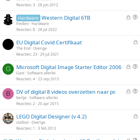
g
g
Reacties
3
28 jun 2012
s
a
l
a
G
V
Western Digital 6TB
Hardware
o
g
e
r
fredien
Hardware
t
Reacties
8
28 jul 2022
s
a
e
l
a
n
EU Digital Covid Certifikaat
o
g
e
The End
Overige
t
Reacties
23
29 jul 2021
s
e
l
n
G
V
Microsoft Digital Image Starter Editor 2006
o
G
e
r
Gast
Software allerlei
t
Reacties
4
23 sep 2015
s
a
e
l
a
n
G
V
DV of digital 8 videos overzetten naar pc
o
g
B
e
r
bertje
Software allerlei
t
Reacties
2
20 apr 2015
s
a
e
l
a
n
LEGO Digital Designer (v 4.2)
o
g
e
stallion
Overige
t
Reacties
1
3 feb 2012
s
e
l
n