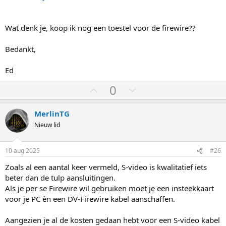
Wat denk je, koop ik nog een toestel voor de firewire??
Bedankt,
Ed
S
S
0
t
t
e
e
MerlinTG
m
m
Nieuw lid
o
o
m
m
10 aug 2025
#26
h
l
Zoals al een aantal keer vermeld, S-video is kwalitatief iets
o
a
beter dan de tulp aansluitingen.
o
a
Als je per se Firewire wil gebruiken moet je een insteekkaart
g
g
voor je PC èn een DV-Firewire kabel aanschaffen.
Aangezien je al de kosten gedaan hebt voor een S-video kabel