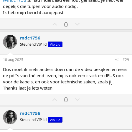
@mdc1756
Ik had inderdaad een fout gemaakt. Je hebt wel
o
a
degelijk die tulpen voor audio nodig.
o
a
Ik heb mijn bericht aangepast.
g
g
S
S
0
t
t
e
e
mdc1756
m
m
Steunend VIP lid
Vip Lid
o
o
m
m
10 aug 2025
#29
h
l
Dus moet ik niets anders doen dan de video bekijken en eens
o
a
de pdf's van thé end lezen, hij is ook een crack en dEUS ook
o
a
voor de kabels, en ook voor technische zaken, zoals jij.
g
g
Thanks laat je iets weten
S
S
0
t
t
e
e
mdc1756
m
m
Steunend VIP lid
Vip Lid
o
o