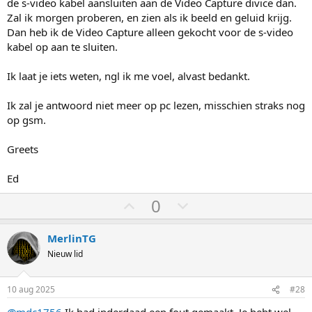
de s-video kabel aansluiten aan de Video Capture divice dan.
Zal ik morgen proberen, en zien als ik beeld en geluid krijg.
Dan heb ik de Video Capture alleen gekocht voor de s-video
kabel op aan te sluiten.
Ik laat je iets weten, ngl ik me voel, alvast bedankt.
Ik zal je antwoord niet meer op pc lezen, misschien straks nog
op gsm.
Greets
Ed
S
S
0
t
t
e
e
MerlinTG
m
m
Nieuw lid
o
o
m
m
10 aug 2025
#28
h
l