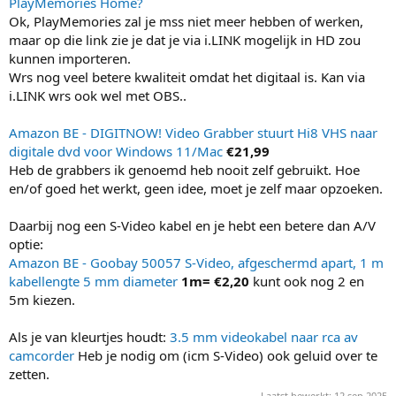
PlayMemories Home?
Ok, PlayMemories zal je mss niet meer hebben of werken,
maar op die link zie je dat je via i.LINK mogelijk in HD zou
kunnen importeren.
Wrs nog veel betere kwaliteit omdat het digitaal is. Kan via
i.LINK wrs ook wel met OBS..
Amazon BE - DIGITNOW! Video Grabber stuurt Hi8 VHS naar
digitale dvd voor Windows 11/Mac
€21,99
Heb de grabbers ik genoemd heb nooit zelf gebruikt. Hoe
en/of goed het werkt, geen idee, moet je zelf maar opzoeken.
Daarbij nog een S-Video kabel en je hebt een betere dan A/V
optie:
Amazon BE - Goobay 50057 S-Video, afgeschermd apart, 1 m
kabellengte 5 mm diameter
1m= €2,20
kunt ook nog 2 en
5m kiezen.
Als je van kleurtjes houdt:
3.5 mm videokabel naar rca av
camcorder
Heb je nodig om (icm S-Video) ook geluid over te
zetten.
Laatst bewerkt:
12 sep 2025