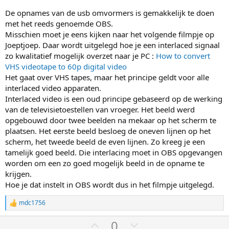
De opnames van de usb omvormers is gemakkelijk te doen
met het reeds genoemde OBS.
Misschien moet je eens kijken naar het volgende filmpje op
Joeptjoep. Daar wordt uitgelegd hoe je een interlaced signaal
zo kwalitatief mogelijk overzet naar je PC :
How to convert
VHS videotape to 60p digital video
Het gaat over VHS tapes, maar het principe geldt voor alle
interlaced video apparaten.
Interlaced video is een oud principe gebaseerd op de werking
van de televisietoestellen van vroeger. Het beeld werd
opgebouwd door twee beelden na mekaar op het scherm te
plaatsen. Het eerste beeld besloeg de oneven lijnen op het
scherm, het tweede beeld de even lijnen. Zo kreeg je een
tamelijk goed beeld. Die interlacing moet in OBS opgevangen
worden om een zo goed mogelijk beeld in de opname te
krijgen.
Hoe je dat instelt in OBS wordt dus in het filmpje uitgelegd.
mdc1756
W
a
S
S
0
a