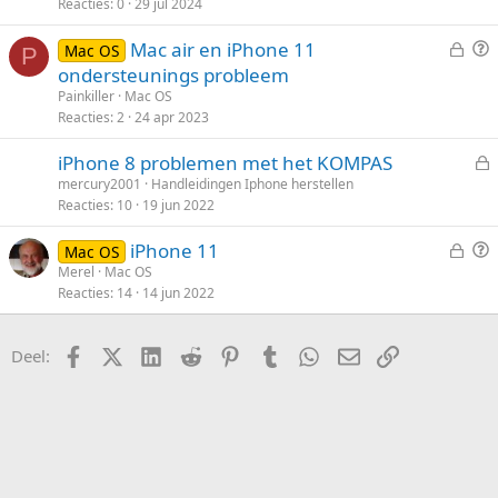
t
Reacties
0
29 jul 2024
g
G
V
Mac air en iPhone 11
e
Mac OS
P
e
r
ondersteunings probleem
p
s
a
i
Painkiller
Mac OS
l
a
Reacties
2
24 apr 2023
n
o
g
d
iPhone 8 problemen met het KOMPAS
t
e
mercury2001
Handleidingen Iphone herstellen
e
Reacties
10
19 jun 2022
s
n
l
G
V
iPhone 11
Mac OS
o
e
r
Merel
Mac OS
t
Reacties
14
14 jun 2022
s
a
e
l
a
n
o
g
Facebook
X (Twitter)
LinkedIn
Reddit
Pinterest
Tumblr
WhatsApp
E-mail
koppeling
Deel:
t
e
n