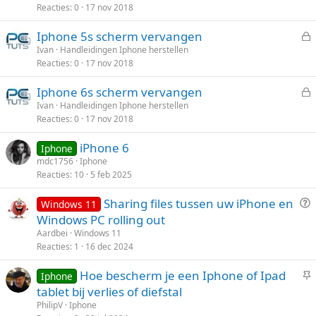
Reacties
0
17 nov 2018
s
e
l
n
Iphone 5s scherm vervangen
o
e
Ivan
Handleidingen Iphone herstellen
t
Reacties
0
17 nov 2018
s
e
l
n
Iphone 6s scherm vervangen
o
e
Ivan
Handleidingen Iphone herstellen
t
Reacties
0
17 nov 2018
s
e
l
n
iPhone 6
Iphone
o
mdc1756
Iphone
t
Reacties
10
5 feb 2025
e
n
V
Sharing files tussen uw iPhone en
Windows 11
r
Windows PC rolling out
a
Aardbei
Windows 11
a
Reacties
1
16 dec 2024
g
V
Hoe bescherm je een Iphone of Ipad
Iphone
a
tablet bij verlies of diefstal
s
PhilipV
Iphone