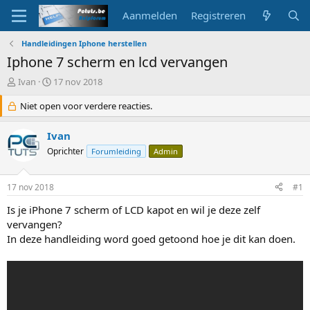
Aanmelden
Registreren
Handleidingen Iphone herstellen
Iphone 7 scherm en lcd vervangen
O
S
Ivan
17 nov 2018
n
t
d
Niet open voor verdere reacties.
a
e
r
r
t
Ivan
w
d
Oprichter
Forumleiding
Admin
e
a
r
t
p
u
17 nov 2018
#1
s
m
t
Is je iPhone 7 scherm of LCD kapot en wil je deze zelf
a
vervangen?
r
In deze handleiding word goed getoond hoe je dit kan doen.
t
e
r