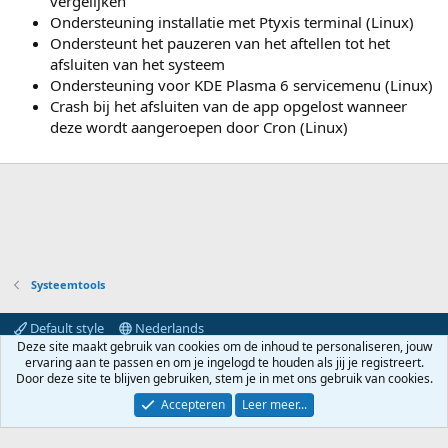
vergelijken
Ondersteuning installatie met Ptyxis terminal (Linux)
Ondersteunt het pauzeren van het aftellen tot het
afsluiten van het systeem
Ondersteuning voor KDE Plasma 6 servicemenu (Linux)
Crash bij het afsluiten van de app opgelost wanneer
deze wordt aangeroepen door Cron (Linux)
Systeemtools
Default style
Nederlands
Deze site maakt gebruik van cookies om de inhoud te personaliseren, jouw
Contact
Voorwaarden en regels
Privacybeleid
Help
ervaring aan te passen en om je ingelogd te houden als jij je registreert.
Hoofdpagina
R
Door deze site te blijven gebruiken, stem je in met ons gebruik van cookies.
S
S
Accepteren
Leer meer...
®
Community platform by XenForo
© 2010-2024 XenForo Ltd.