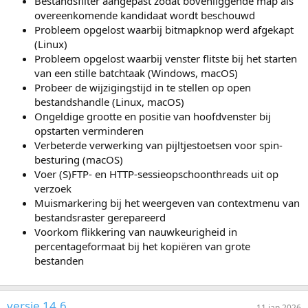
Bestandsfilter aangepast zodat bovenliggende map als
overeenkomende kandidaat wordt beschouwd
Probleem opgelost waarbij bitmapknop werd afgekapt
(Linux)
Probleem opgelost waarbij venster flitste bij het starten
van een stille batchtaak (Windows, macOS)
Probeer de wijzigingstijd in te stellen op open
bestandshandle (Linux, macOS)
Ongeldige grootte en positie van hoofdvenster bij
opstarten verminderen
Verbeterde verwerking van pijltjestoetsen voor spin-
besturing (macOS)
Voer (S)FTP- en HTTP-sessieopschoonthreads uit op
verzoek
Muismarkering bij het weergeven van contextmenu van
bestandsraster gerepareerd
Voorkom flikkering van nauwkeurigheid in
percentageformaat bij het kopiëren van grote
bestanden
versie 14.6
11 jan 2026