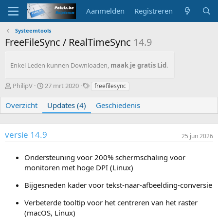
Aanmelden
Registreren
Systeemtools
FreeFileSync / RealTimeSync
14.9
Enkel Leden kunnen Downloaden,
maak je gratis Lid
.
A
G
T
PhilipV
27 mrt 2020
freefilesync
u
e
a
t
m
g
Overzicht
Updates (4)
Geschiedenis
e
a
s
u
a
r
k
versie 14.9
25 jun 2026
t
o
p
Ondersteuning voor 200% schermschaling voor
monitoren met hoge DPI (Linux)
Bijgesneden kader voor tekst-naar-afbeelding-conversie
Verbeterde tooltip voor het centreren van het raster
(macOS, Linux)