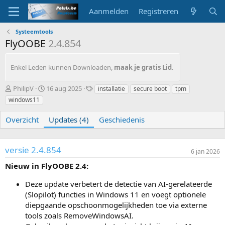
Aanmelden
Registreren
Systeemtools
FlyOOBE
2.4.854
Enkel Leden kunnen Downloaden,
maak je gratis Lid
.
A
G
T
PhilipV
16 aug 2025
installatie
secure boot
tpm
u
e
a
windows11
t
m
g
e
a
s
Overzicht
Updates (4)
Geschiedenis
u
a
r
k
t
versie 2.4.854
o
6 jan 2026
p
Nieuw in FlyOOBE 2.4:
Deze update verbetert de detectie van AI-gerelateerde
(Slopilot) functies in Windows 11 en voegt optionele
diepgaande opschoonmogelijkheden toe via externe
tools zoals RemoveWindowsAI.