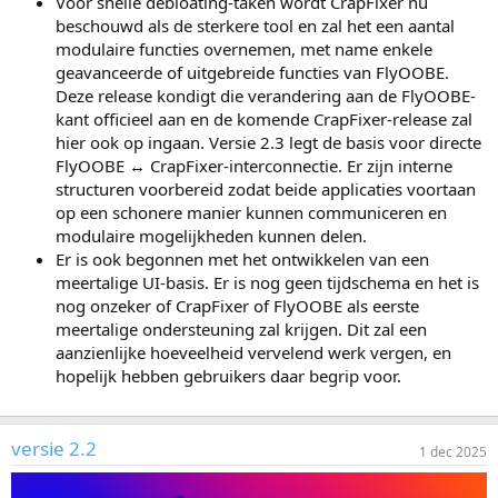
Voor snelle debloating-taken wordt CrapFixer nu
beschouwd als de sterkere tool en zal het een aantal
modulaire functies overnemen, met name enkele
geavanceerde of uitgebreide functies van FlyOOBE.
Deze release kondigt die verandering aan de FlyOOBE-
kant officieel aan en de komende CrapFixer-release zal
hier ook op ingaan. Versie 2.3 legt de basis voor directe
FlyOOBE ↔ CrapFixer-interconnectie. Er zijn interne
structuren voorbereid zodat beide applicaties voortaan
op een schonere manier kunnen communiceren en
modulaire mogelijkheden kunnen delen.
Er is ook begonnen met het ontwikkelen van een
meertalige UI-basis. Er is nog geen tijdschema en het is
nog onzeker of CrapFixer of FlyOOBE als eerste
meertalige ondersteuning zal krijgen. Dit zal een
aanzienlijke hoeveelheid vervelend werk vergen, en
hopelijk hebben gebruikers daar begrip voor.
versie 2.2
1 dec 2025