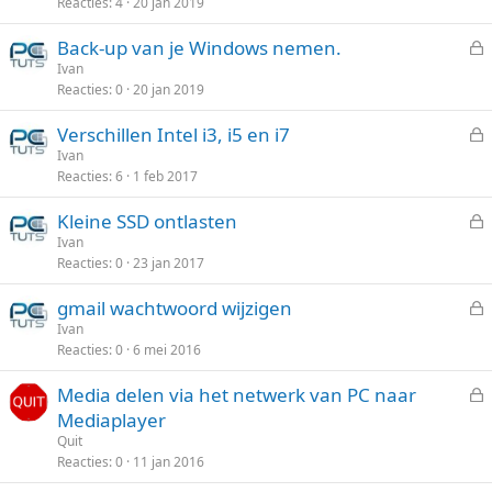
Reacties
4
20 jan 2019
s
e
l
n
Back-up van je Windows nemen.
o
e
Ivan
t
Reacties
0
20 jan 2019
s
e
l
n
Verschillen Intel i3, i5 en i7
o
e
Ivan
t
Reacties
6
1 feb 2017
s
e
l
n
Kleine SSD ontlasten
o
e
Ivan
t
Reacties
0
23 jan 2017
s
e
l
n
gmail wachtwoord wijzigen
o
e
Ivan
t
Reacties
0
6 mei 2016
s
e
l
n
Media delen via het netwerk van PC naar
o
e
Mediaplayer
t
s
Quit
e
l
Reacties
0
11 jan 2016
n
o