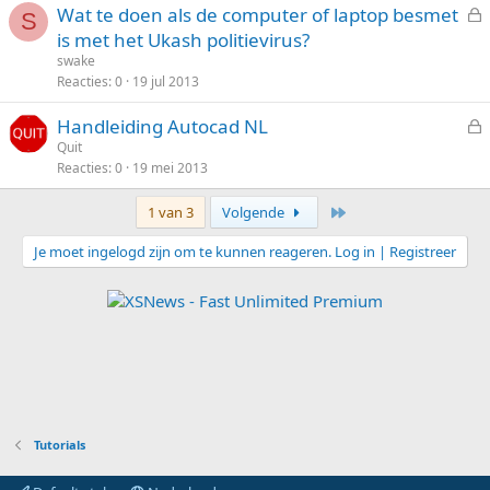
Wat te doen als de computer of laptop besmet
t
S
e
is met het Ukash politievirus?
e
s
n
swake
l
Reacties
0
19 jul 2013
o
Handleiding Autocad NL
t
e
Quit
e
Reacties
0
19 mei 2013
s
n
l
Laatste
1 van 3
Volgende
o
t
Je moet ingelogd zijn om te kunnen reageren. Log in | Registreer
e
n
Tutorials