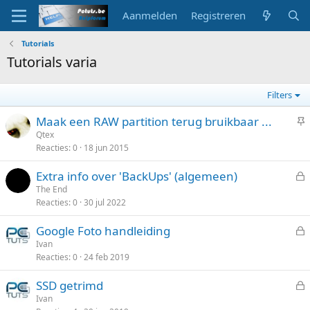
Aanmelden
Registreren
Tutorials
Tutorials varia
Filters
V
Maak een RAW partition terug bruikbaar ...
a
Qtex
Reacties
0
18 jun 2015
s
t
Extra info over 'BackUps' (algemeen)
g
e
The End
e
Reacties
0
30 jul 2022
s
p
l
i
Google Foto handleiding
o
n
e
Ivan
t
d
Reacties
0
24 feb 2019
s
e
l
n
SSD getrimd
o
e
Ivan
t