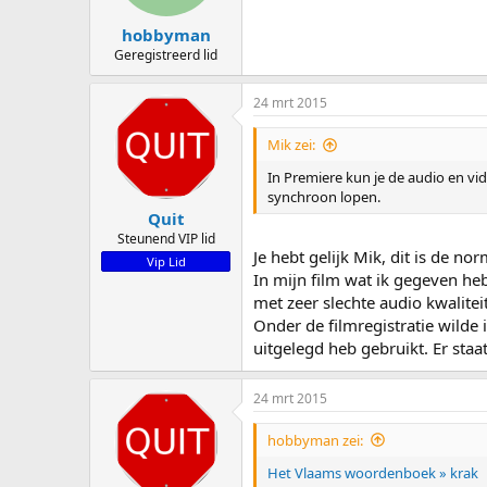
hobbyman
Geregistreerd lid
24 mrt 2015
Mik zei:
In Premiere kun je de audio en vide
synchroon lopen.
Quit
Steunend VIP lid
Je hebt gelijk Mik, dit is de 
Vip Lid
In mijn film wat ik gegeven he
met zeer slechte audio kwaliteit
Onder de filmregistratie wilde
uitgelegd heb gebruikt. Er staa
24 mrt 2015
hobbyman zei:
Het Vlaams woordenboek » krak