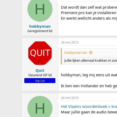
H
Dat wordt dan zelf wat probere
Premiere pro kan je installeren
En werkt wellicht anders als m
hobbyman
Geregistreerd lid
24 mrt 2015
hobbyman zei:
Jullie lijken allemaal krakken in zoi
Quit
hobbyman, leg mij eens uit wat
Steunend VIP lid
Vip Lid
Ik ben een Hollander en heb ge
24 mrt 2015
H
Het Vlaams woordenboek » kr
Maar jullie gaan de audio bewe