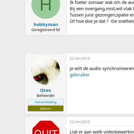
H
Ik foeter zomaar wat om de aud
p
u
Bij een overgang,mist,wit vlak
s
m
Tussen juist gezongen,spatie en
t
Of hoe doe je dat ? -De snelheid
a
hobbyman
r
Geregistreerd lid
t
e
r
22 mrt 2015
je wilt de audio synchroniseren 
gebruiker
Qtex
Beheerder
Forumleiding
Admin
22 mrt 2015
Ligt er aan welk videobewerki