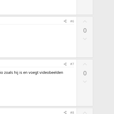
S
#6
t
0
e
S
m
t
o
e
m
m
h
o
o
S
#7
m
o
t
0
io zoals hij is en voegt videobeelden
l
g
e
a
S
m
a
t
o
g
e
m
m
h
o
o
m
S
o
#8