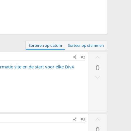
Sorteren op datum
Sorteer op stemmen
S
#2
t
0
rmatie site en de start voor elke DivX
e
S
m
t
o
e
m
m
h
o
o
m
o
S
l
g
#3
t
a
0