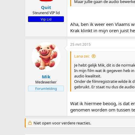
Maar jullie gaan de audio bewerke
Quit
Steunend VIP lid
Vip Lid
Aha, ben ik weer een Vlaams woor
Krak klinkt in mijn oren juist h
25 mrt 2015
Lana zei:
Je hebt gelijk Mik, dit is de nor
In mijn film wat ik gegeven heb i
audio kwaliteit.
Mik
Onder de filmregistratie wilde ik
Medewerker
gebruikt. Er staat nu dus de audio
Forumleiding
Wat ik hiermee beoog, is dat er
genomen worden om tussen te 
Niet open voor verdere reacties.