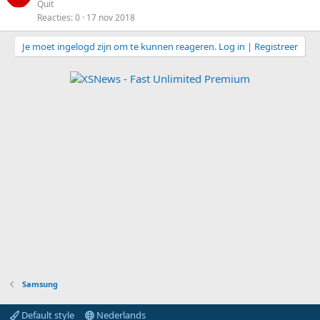
e
Quit
t
Reacties
0
17 nov 2018
s
e
l
n
Je moet ingelogd zijn om te kunnen reageren. Log in | Registreer
o
t
e
n
Samsung
Default style
Nederlands