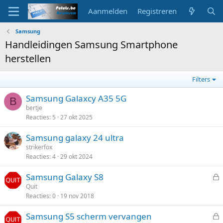
Aanmelden
Registreren
Samsung
Handleidingen Samsung Smartphone
herstellen
Filters
Samsung Galaxcy A35 5G
B
bertje
Reacties
5
27 okt 2025
Samsung galaxy 24 ultra
strikerfox
Reacties
4
29 okt 2024
Samsung Galaxy S8
e
Quit
Reacties
0
19 nov 2018
s
l
Samsung S5 scherm vervangen
o